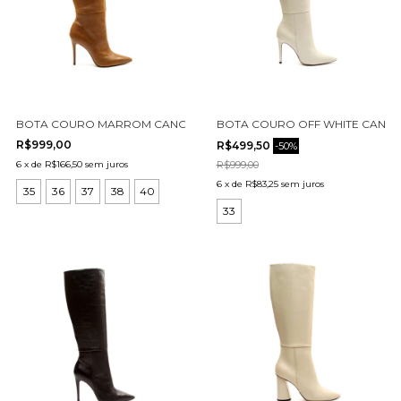
BOTA COURO MARROM CANO LONGO CECCONELLO 2396007-5
BOTA COURO OFF WHITE CANO 
R$999,00
R$499,50
-
50
%
6
x
de
R$166,50
sem juros
R$999,00
6
x
de
R$83,25
sem juros
35
36
37
38
40
33