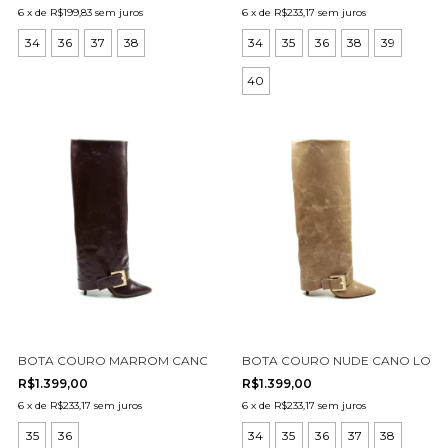
6
x
de
R$199,83
sem juros
6
x
de
R$233,17
sem juros
34
36
37
38
34
35
36
38
39
40
BOTA COURO MARROM CANO LONGO CECCONELLO 2886002-2
BOTA COURO NUDE CANO LONG
R$1.399,00
R$1.399,00
6
x
de
R$233,17
sem juros
6
x
de
R$233,17
sem juros
35
36
34
35
36
37
38