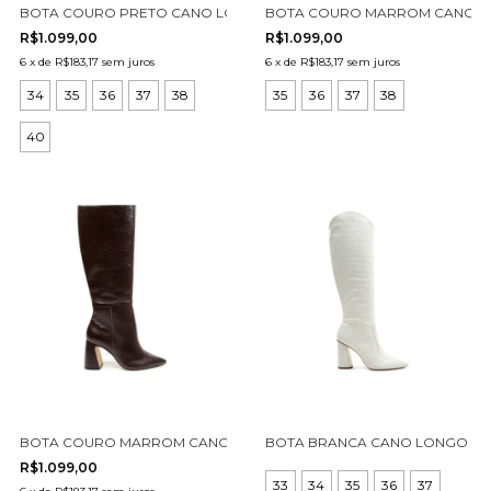
BOTA COURO PRETO CANO LONGO CECCONELLO 2626002-11
BOTA COURO MARROM CANO LO
R$1.099,00
R$1.099,00
6
x
de
R$183,17
sem juros
6
x
de
R$183,17
sem juros
34
35
36
37
38
35
36
37
38
40
BOTA COURO MARROM CANO LONGO CECCONELLO 2626002-20
BOTA BRANCA CANO LONGO CE
R$1.099,00
33
34
35
36
37