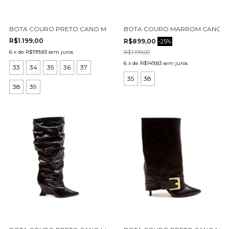
BOTA COURO PRETO CANO MÉDIO CECCONELLO 2619006-5
BOTA COURO MARROM CANO LO
R$1.199,00
R$899,00
-
25
%
6
x
de
R$199,83
sem juros
R$1.199,00
6
x
de
R$149,83
sem juros
33
34
35
36
37
35
38
38
39