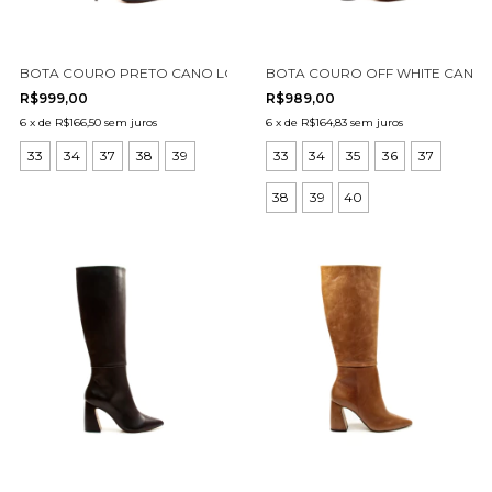
BOTA COURO PRETO CANO LONGO CECCONELLO 1870014-20
BOTA COURO OFF WHITE CANO 
R$999,00
R$989,00
6
x
de
R$166,50
sem juros
6
x
de
R$164,83
sem juros
33
34
37
38
39
33
34
35
36
37
38
39
40