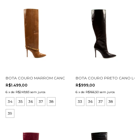
BOTA COURO MARROM CANO LONGO CECCONELLO 2906002-3
BOTA COURO PRETO CANO LON
R$1.499,00
R$999,00
6
x
de
R$249,83
sem juros
6
x
de
R$166,50
sem juros
34
35
36
37
38
33
36
37
38
39