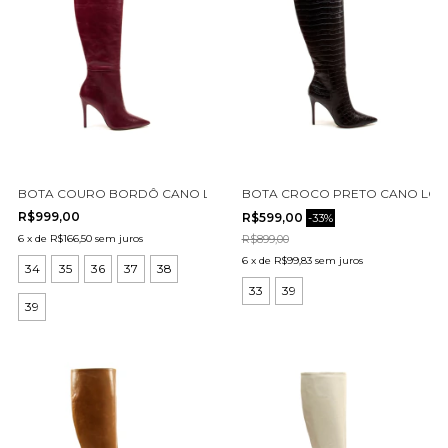
BOTA COURO BORDÔ CANO LONGO CECCONELLO 2396007-4
BOTA CROCO PRETO CANO LON
R$999,00
R$599,00
-
33
%
6
x
de
R$166,50
sem juros
R$899,00
6
x
de
R$99,83
sem juros
34
35
36
37
38
33
39
39