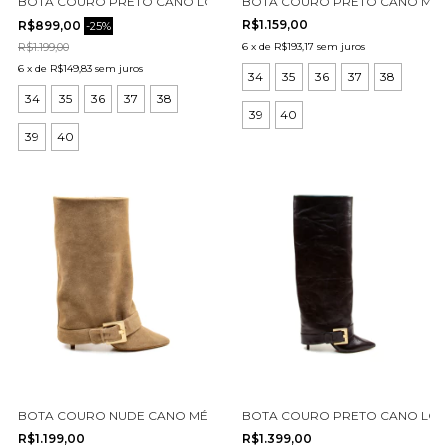
BOTA COURO PRETO CANO LONGO CECCONELLO 2880007-1
BOTA COURO PRETO CANO MÉDI
R$1.159,00
R$899,00
-
25
%
R$1.199,00
6
x
de
R$193,17
sem juros
6
x
de
R$149,83
sem juros
34
35
36
37
38
34
35
36
37
38
39
40
39
40
BOTA COURO NUDE CANO MÉDIO CECCONELLO 2886001-2
BOTA COURO PRETO CANO LON
R$1.199,00
R$1.399,00