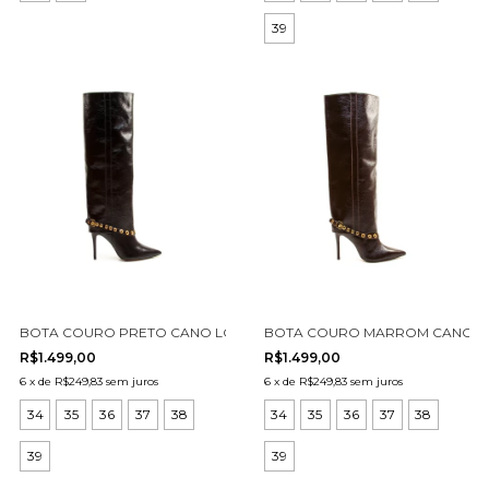
39
BOTA COURO PRETO CANO LONGO CECCONELLO 2906002-2
BOTA COURO MARROM CANO LO
R$1.499,00
R$1.499,00
6
x
de
R$249,83
sem juros
6
x
de
R$249,83
sem juros
34
35
36
37
38
34
35
36
37
38
39
39