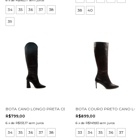
6
x
de
R$183,17
sem juros
34
35
36
37
38
38
40
39
BOTA CANO LONGO PRETA CECCONELLO 1867004-4
BOTA COURO PRETO CANO LONG
R$799,00
R$899,00
6
x
de
R$133,17
sem juros
6
x
de
R$149,83
sem juros
34
35
36
37
38
33
34
35
36
37