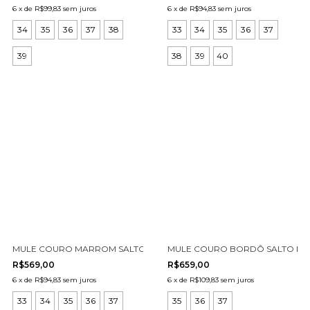
6
x
de
R$99,83
sem juros
6
x
de
R$94,83
sem juros
34
35
36
37
38
33
34
35
36
37
39
38
39
40
MULE COURO MARROM SALTO MÉDIO CECCONELLO 2958001-4
MULE COURO BORDÔ SALTO MÉD
R$569,00
R$659,00
6
x
de
R$94,83
sem juros
6
x
de
R$109,83
sem juros
33
34
35
36
37
35
36
37