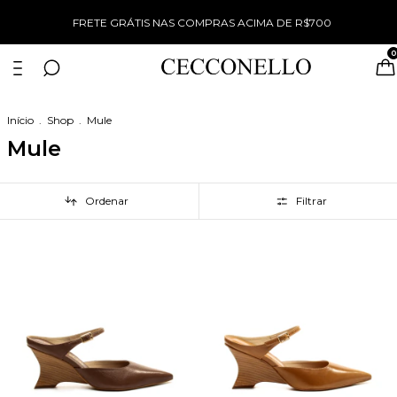
WINTER SALE TUDO COM 50% OFF
0
Início
.
Shop
.
Mule
Mule
Ordenar
Filtrar