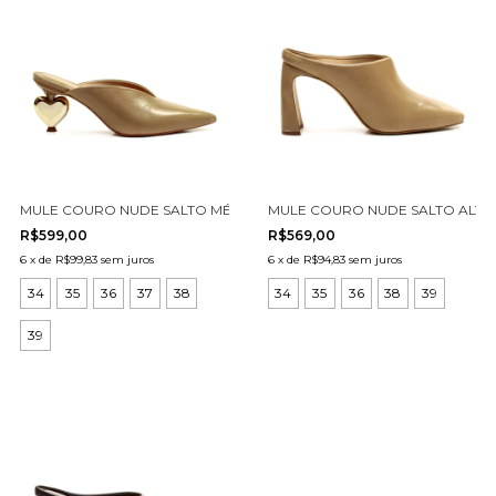
MULE COURO NUDE SALTO MÉDIO CECCONELLO 3010002-3
MULE COURO NUDE SALTO ALTO
R$599,00
R$569,00
6
x
de
R$99,83
sem juros
6
x
de
R$94,83
sem juros
34
35
36
37
38
34
35
36
38
39
39