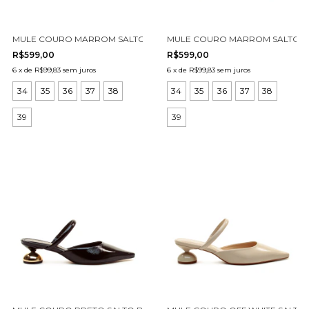
MULE COURO MARROM SALTO MÉDIO CECCONELLO 2880001-9
MULE COURO MARROM SALTO MÉ
R$599,00
R$599,00
6
x
de
R$99,83
sem juros
6
x
de
R$99,83
sem juros
34
35
36
37
38
34
35
36
37
38
39
39