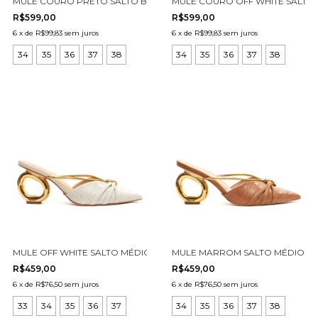
MULE COURO PRETO SALTO BAIXO CECCONELLO 3072001-1
MULE COURO OFF WHITE SALTO 
R$599,00
R$599,00
6
x
de
R$99,83
sem juros
6
x
de
R$99,83
sem juros
34
35
36
37
38
34
35
36
37
38
MULE OFF WHITE SALTO MÉDIO VAZADO CECCONELLO 2271001-1
MULE MARROM SALTO MÉDIO VA
R$459,00
R$459,00
6
x
de
R$76,50
sem juros
6
x
de
R$76,50
sem juros
33
34
35
36
37
34
35
36
37
38