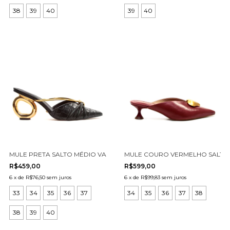
38
39
40
39
40
MULE PRETA SALTO MÉDIO VAZADO CECCONELLO 2271001-2
MULE COURO VERMELHO SALTO 
R$459,00
R$599,00
6
x
de
R$76,50
sem juros
6
x
de
R$99,83
sem juros
33
34
35
36
37
34
35
36
37
38
38
39
40