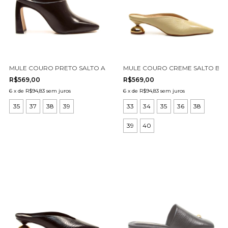
MULE COURO PRETO SALTO ALTO CECCONELLO 2973004-3
MULE COURO CREME SALTO BAI
R$569,00
R$569,00
6
x
de
R$94,83
sem juros
6
x
de
R$94,83
sem juros
35
37
38
39
33
34
35
36
38
39
40