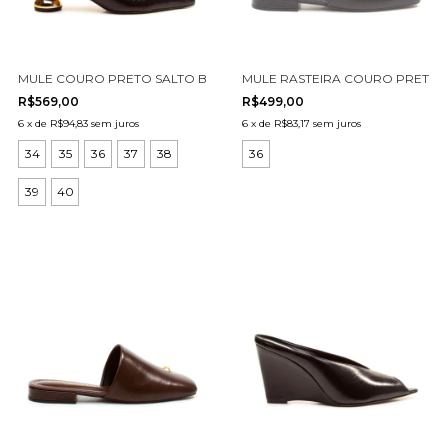
MULE COURO PRETO SALTO BAIXO CECCONELLO 2976001-3
MULE RASTEIRA COURO PRETO 
R$569,00
R$499,00
6
x
de
R$94,83
sem juros
6
x
de
R$83,17
sem juros
34
35
36
37
38
36
39
40