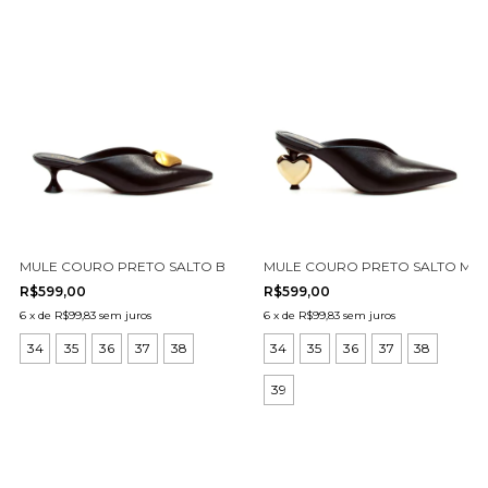
MULE COURO PRETO SALTO BAIXO CECCONELLO 3004001-3
MULE COURO PRETO SALTO MÉD
R$599,00
R$599,00
6
x
de
R$99,83
sem juros
6
x
de
R$99,83
sem juros
34
35
36
37
38
34
35
36
37
38
39