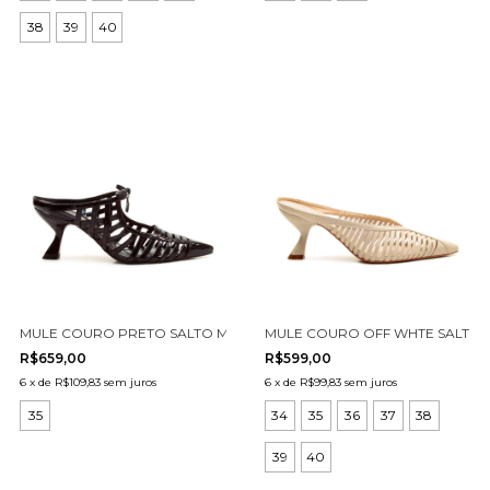
38
39
40
MULE COURO PRETO SALTO MÉDIO CECCONELLO 2958002-3
MULE COURO OFF WHTE SALTO 
R$659,00
R$599,00
6
x
de
R$109,83
sem juros
6
x
de
R$99,83
sem juros
35
34
35
36
37
38
39
40