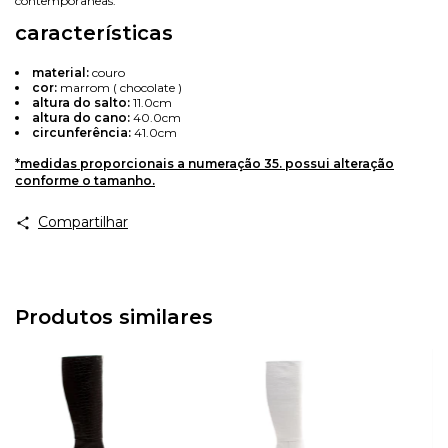
contemporâneas.
características
material:
couro
cor:
marrom ( chocolate )
altura do salto:
11.0cm
altura do cano:
40.0cm
circunferência:
41.0cm
*medidas proporcionais a numeração 35. possui alteração
conforme o tamanho.
Compartilhar
Produtos similares