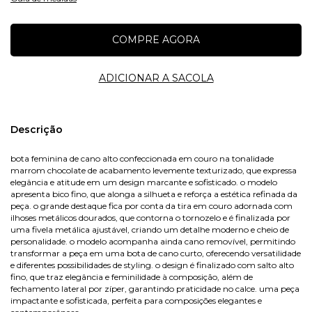
Nome
Descrição
bota feminina de cano alto confeccionada em couro na tonalidade
marrom chocolate de acabamento levemente texturizado, que expressa
E-mail
elegância e atitude em um design marcante e sofisticado. o modelo
apresenta bico fino, que alonga a silhueta e reforça a estética refinada da
peça. o grande destaque fica por conta da tira em couro adornada com
ilhoses metálicos dourados, que contorna o tornozelo e é finalizada por
uma fivela metálica ajustável, criando um detalhe moderno e cheio de
Celular
personalidade. o modelo acompanha ainda cano removível, permitindo
transformar a peça em uma bota de cano curto, oferecendo versatilidade
e diferentes possibilidades de styling. o design é finalizado com salto alto
fino, que traz elegância e feminilidade à composição, além de
fechamento lateral por zíper, garantindo praticidade no calce. uma peça
impactante e sofisticada, perfeita para composições elegantes e
Avise-me