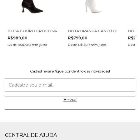
O LONGO CECCONELLO 1870014-20
BOTA COURO CROCO PRETO CANO LONGO CECCONELLO 2632005
BOTA BRANCA CANO LONGO CECCON
BOTA
R$989,00
R$799,00
R$79
6
x
de
R$164,83
sem juros
6
x
de
R$133,17
sem juros
6
x
de
R
Cadastre-se e fique por dentro das novidades!
CENTRAL DE AJUDA