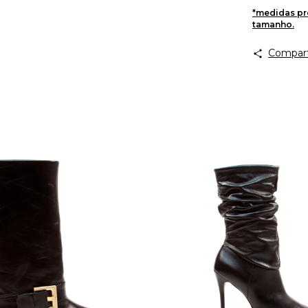
*medidas pr
tamanho.
Compart