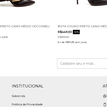
PRETO CANO MÉDIO CECCONELLO 2886001-1
BOTA COURO PRETO CANO MÉDI
R$449,50
-
50
%
m juros
R$899,00
6
x
de
R$74,92
sem juros
INSTITUCIONAL
A
Sobre nós
Política de Privacidade