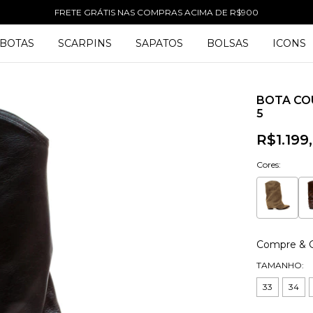
FRETE GRÁTIS NAS COMPRAS ACIMA DE R$900
BOTAS
SCARPINS
SAPATOS
BOLSAS
ICONS
BOTA CO
5
R$1.199
Cores:
Compre & 
TAMANHO:
33
34