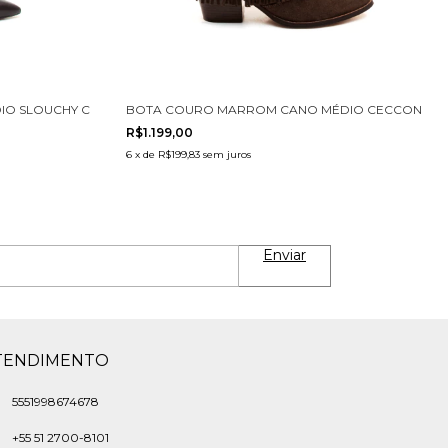
O SLOUCHY CECCONELLO 2130006-27
BOTA COURO MARROM CANO MÉDIO CECCONELLO
R$1.199,00
6
x
de
R$199,83
sem juros
TENDIMENTO
5551998674678
‪+55 51 2700-8101