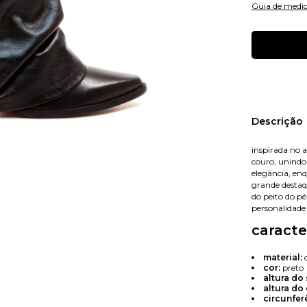
Guia de medi
Nome
Descrição
inspirada no 
couro, unindo
E-mail
elegância, enq
grande destaq
do peito do pé
personalidade
caracte
Celular
material:
c
cor:
preto
altura do 
altura do
circunfer