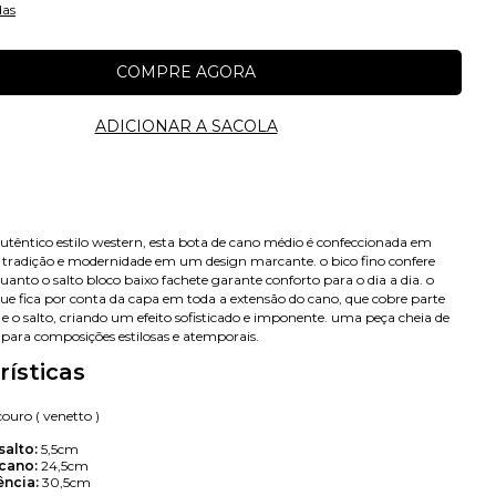
das
autêntico estilo western, esta bota de cano médio é confeccionada em
 tradição e modernidade em um design marcante. o bico fino confere
uanto o salto bloco baixo fachete garante conforto para o dia a dia. o
ue fica por conta da capa em toda a extensão do cano, que cobre parte
 e o salto, criando um efeito sofisticado e imponente. uma peça cheia de
 para composições estilosas e atemporais.
rísticas
ouro ( venetto )
salto:
5,5cm
 cano:
24,5cm
Avise-me
ência:
30,5cm