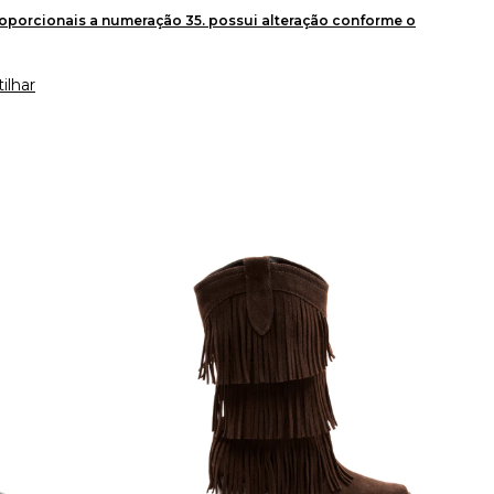
oporcionais a numeração 35. possui alteração conforme o
ilhar