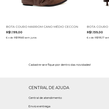
0003-5
BOTA COURO MARROM CANO MÉDIO CECCONELLO 2619006-3
BOTA COURO 
R$1.199,00
R$1.159,00
6
x
de
R$199,83
sem juros
6
x
de
R$193,17
se
Cadastre-se e fique por dentro das novidades!
CENTRAL DE AJUDA
Central de atendimento
Envio e entrega