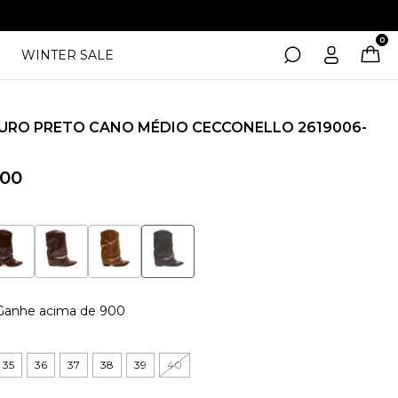
0
WINTER SALE
URO PRETO CANO MÉDIO CECCONELLO 2619006-
,00
Ganhe acima de 900
35
36
37
38
39
40