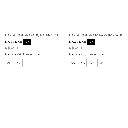
BOTA COURO ONÇA CANO CURTO CECCONELLO 2449001-9
BOTA COURO MARROM CANO CU
R$324,50
R$424,50
-
50
%
-
50
%
R$649,00
R$849,00
6
x
de
R$54,08
sem juros
6
x
de
R$70,75
sem juros
35
37
34
36
37
38