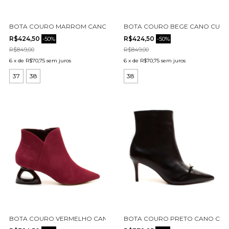
BOTA COURO MARROM CANO CURTO CECCONELLO 2443001-12
BOTA COURO BEGE CANO CURT
R$424,50
R$424,50
-
50
%
-
50
%
R$849,00
R$849,00
6
x
de
R$70,75
sem juros
6
x
de
R$70,75
sem juros
37
38
38
BOTA COURO VERMELHO CANO CURTO CECCONELLO 2449001-8
BOTA COURO PRETO CANO CURT