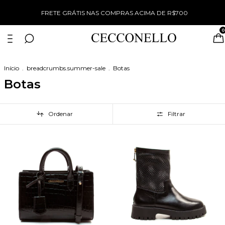
WINTER SALE TUDO COM 50% OFF
0
Início
.
breadcrumbs.summer-sale
.
Botas
Botas
Ordenar
Filtrar