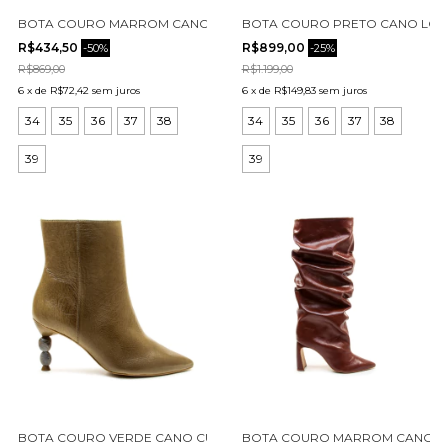
BOTA COURO MARROM CANO MÉDIO CECCONELLO 2972003-2
BOTA COURO PRETO CANO LONG
R$434,50
R$899,00
-
50
%
-
25
%
R$869,00
R$1.199,00
6
x
de
R$72,42
sem juros
6
x
de
R$149,83
sem juros
34
35
36
37
38
34
35
36
37
38
39
39
BOTA COURO VERDE CANO CURTO CECCONELLO 2935002-2
BOTA COURO MARROM CANO LO