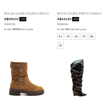
BOLSA OLIVIA COURO CROCO PRETO CECCONELLO C2903-2
BOTA COURO PRETO CANO MÉDI
R$599,00
R$434,50
-
33
%
-
50
%
R$899,90
R$869,00
6
x
de
R$99,83
sem juros
6
x
de
R$72,42
sem juros
34
35
36
37
38
39