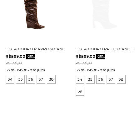
BOTA COURO MARROM CANO LONGO SLOUCHY CECCONELLO 2975
BOTA COURO PRETO CANO LON
R$899,00
R$899,00
-
25
%
-
25
%
R$1.199,00
R$1.199,00
6
x
de
R$149,83
sem juros
6
x
de
R$149,83
sem juros
34
35
36
37
38
34
35
36
37
38
39