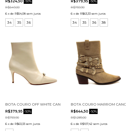
R$324,50
R$379,95
-
50
%
-
50
%
R$649,00
R$759,90
6
x
de
R$54,08
sem juros
6
x
de
R$63,33
sem juros
34
35
36
34
35
36
38
BOTA COURO OFF WHITE CANO CURTO CECCONELLO 2658010-2
BOTA COURO MARROM CANO CU
R$379,95
R$644,50
-
50
%
-
50
%
R$759,90
R$1.289,00
6
x
de
R$63,33
sem juros
6
x
de
R$107,42
sem juros