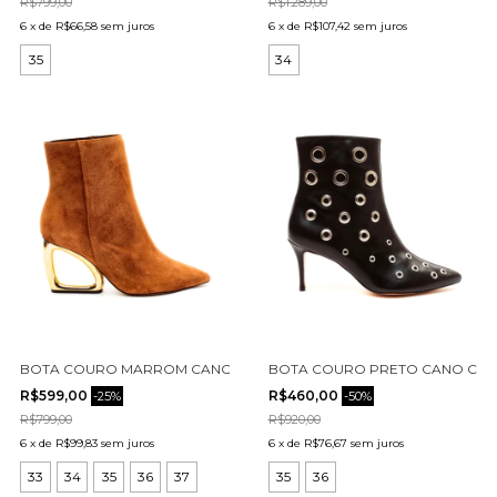
R$799,00
R$1.289,00
6
x
de
R$66,58
sem juros
6
x
de
R$107,42
sem juros
35
34
BOTA COURO MARROM CANO CURTO CECCONELLO 2202001-13
BOTA COURO PRETO CANO CURT
R$599,00
R$460,00
-
25
%
-
50
%
R$799,00
R$920,00
6
x
de
R$99,83
sem juros
6
x
de
R$76,67
sem juros
33
34
35
36
37
35
36