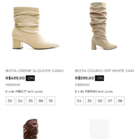
BOTA CREME SLOUCHY CANO CURTO CECCONELLO 1905001-11
BOTA COURO OFF WHITE CANO 
R$499,00
R$599,00
-
29
%
-
33
%
R$699,00
R$899,00
6
x
de
R$83,17
sem juros
6
x
de
R$99,83
sem juros
33
34
35
38
39
34
35
36
37
38