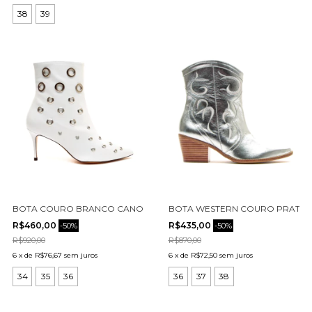
38
39
BOTA COURO BRANCO CANO CURTO CECCONELLO 2399024-2
BOTA WESTERN COURO PRATA C
R$460,00
R$435,00
-
50
%
-
50
%
R$920,00
R$870,00
6
x
de
R$76,67
sem juros
6
x
de
R$72,50
sem juros
34
35
36
36
37
38