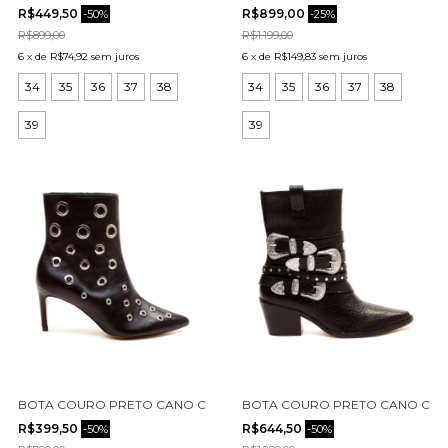
R$449,50
R$899,00
-
50
%
-
25
%
R$899,00
R$1.199,00
6
x
de
R$74,92
sem juros
6
x
de
R$149,83
sem juros
34
35
36
37
38
34
35
36
37
38
39
39
BOTA COURO PRETO CANO CURTO CECCONELLO 2447011-1
BOTA COURO PRETO CANO CURT
R$399,50
R$644,50
-
50
%
-
50
%