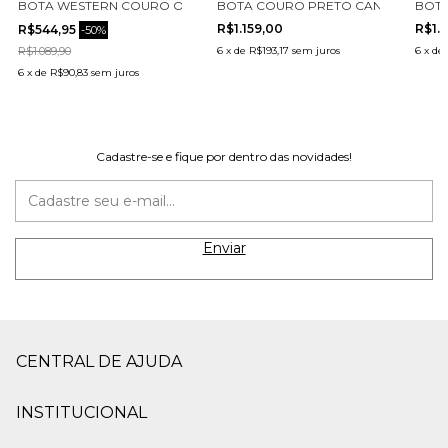
 MÉDIO CECCONELLO 2907001-2
BOTA WESTERN COURO OURO CECCONELLO 2260003-5
BOTA COURO PRETO CANO MÉDIO C
BOTA
R$1.159,00
R$1.
R$544,95
-
50
%
R$1.089,90
6
x
de
R$193,17
sem juros
6
x
de
6
x
de
R$90,83
sem juros
Cadastre-se e fique por dentro das novidades!
CENTRAL DE AJUDA
INSTITUCIONAL