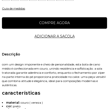
Guia de medidas
Nome
Descrição
com um design imponente e cheio de personalidade, esta bota de cano
médio é confeccionada em couro, unindo resistência e sofisticação. a sola
E-mail
tratorada garante aderência e conforto, enquanto o fechamento por zíper
na parte interna do pé proporciona praticidade no calce. uma peça versátil
que combina atitude e elegância, ideal para composições modernas e
autênticas.
características
Celular
material:
couro ( veneza )
cor:
preto