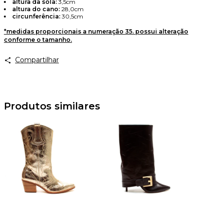
altura da sola:
3,5cm
altura do cano:
28,0cm
circunferência:
30,5cm
Avise-me
*medidas proporcionais a numeração 35. possui alteração
conforme o tamanho.
Compartilhar
Produtos similares