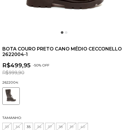
BOTA COURO PRETO CANO MÉDIO CECCONELLO
2622004-1
R$499,95
-
50
% OFF
R$999,90
2622004:
TAMANHO:
33
34
35
36
37
38
39
40