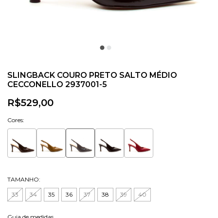
SLINGBACK COURO PRETO SALTO MÉDIO
CECCONELLO 2937001-5
R$529,00
Cores:
TAMANHO:
33
34
35
36
37
38
39
40
Guia de medidas