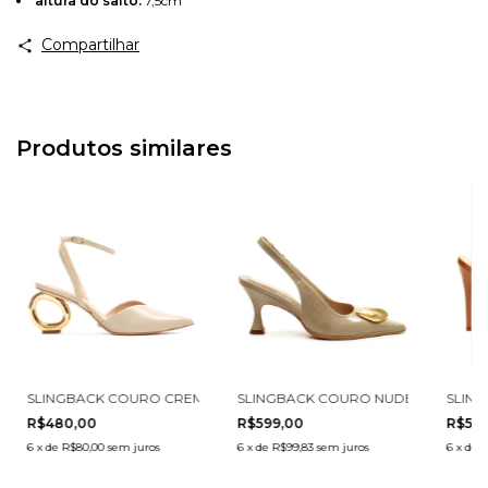
altura do salto:
7,5cm
Compartilhar
Produtos similares
2201003-3
LHO SALTO ALTO CECCONELLO 2396002-9
SLINGBACK COURO CREME SALTO VAZADO CECCONELLO 2201003-
SLINGBACK COURO NUDE SALTO MÉ
SLIN
R$480,00
R$599,00
R$539
6
x
de
R$80,00
sem juros
6
x
de
R$99,83
sem juros
6
x
de
R