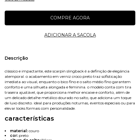
Nome
Descrição
clássico e impactante, este scarpin slingback é a definição de elegância
atemporal. o acabamento em verniz croco preto traz sofisticação
E-mail
imediata ao visual, enquanto o bico fino e o salto médio fino garantem
conforto e uma silhueta alongada e feminina. o modelo conta com tira
traseira ajustável, que proporciona melhor encaixe e conforto, além de
um delicado detalhe metálico dourado no salto, que adiciona um toque
de luxo discreto. ideal para produções noturnas, eventos especiais ou para
Celular
elevar looks formais com personalidade.
características
material:
couro
cor:
preto
Avise-me