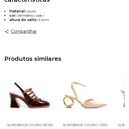
material:
couro
cor:
vermelho ( zoe )
altura do salto:
5.0cm
Compartilhar
Produtos similares
4001-2
 BAIXO CECCONELLO 2478001-1
SLINGBACK COURO BORDÔ SALTO MÉDIO CECCONELLO 2883001-2
SLINGBACK COURO CREME SALTO V
SLIN