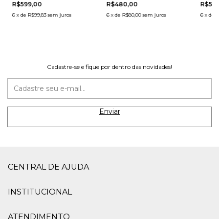
R$599,00
R$480,00
R$569
6
x
de
R$99,83
sem juros
6
x
de
R$80,00
sem juros
6
x
de
R
Cadastre-se e fique por dentro das novidades!
CENTRAL DE AJUDA
INSTITUCIONAL
ATENDIMENTO