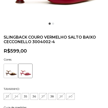
SLINGBACK COURO VERMELHO SALTO BAIXO
CECCONELLO 3004002-4
R$599,00
Cores:
TAMANHO:
33
34
35
36
37
38
39
40
Guia de medidas