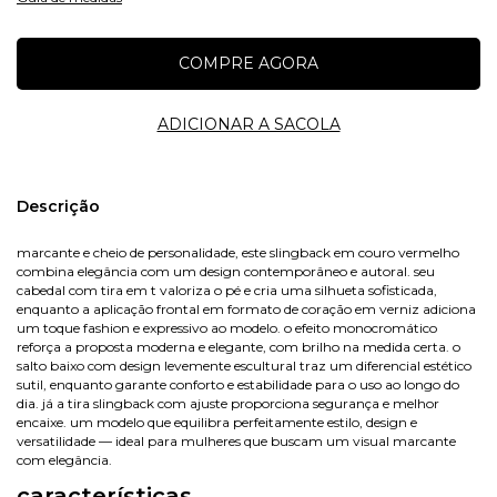
Nome
Descrição
marcante e cheio de personalidade, este slingback em couro vermelho
combina elegância com um design contemporâneo e autoral. seu
E-mail
cabedal com tira em t valoriza o pé e cria uma silhueta sofisticada,
enquanto a aplicação frontal em formato de coração em verniz adiciona
um toque fashion e expressivo ao modelo. o efeito monocromático
reforça a proposta moderna e elegante, com brilho na medida certa. o
salto baixo com design levemente escultural traz um diferencial estético
Celular
sutil, enquanto garante conforto e estabilidade para o uso ao longo do
dia. já a tira slingback com ajuste proporciona segurança e melhor
encaixe. um modelo que equilibra perfeitamente estilo, design e
versatilidade — ideal para mulheres que buscam um visual marcante
com elegância.
características
Avise-me