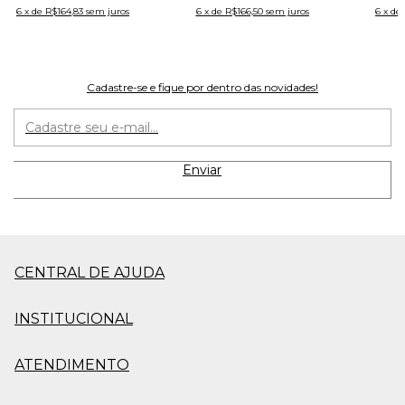
6
x
de
R$164,83
sem juros
6
x
de
R$166,50
sem juros
6
x
de
Cadastre-se e fique por dentro das novidades!
CENTRAL DE AJUDA
INSTITUCIONAL
ATENDIMENTO