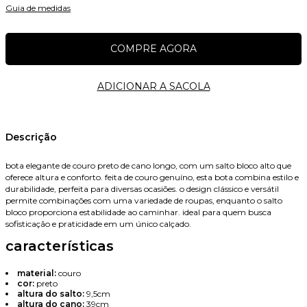
Guia de medidas
Nome
Descrição
bota elegante de couro preto de cano longo, com um salto bloco alto que
oferece altura e conforto. feita de couro genuíno, esta bota combina estilo e
E-mail
durabilidade, perfeita para diversas ocasiões. o design clássico e versátil
permite combinações com uma variedade de roupas, enquanto o salto
bloco proporciona estabilidade ao caminhar. ideal para quem busca
sofisticação e praticidade em um único calçado.
características
Celular
material:
couro
cor:
preto
altura do salto:
9,5cm
altura do cano:
39cm