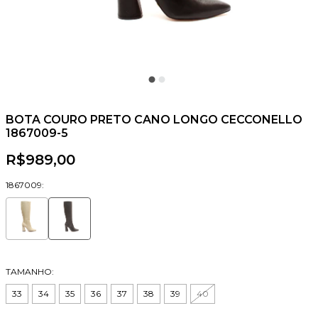
BOTA COURO PRETO CANO LONGO CECCONELLO
1867009-5
R$989,00
1867009:
TAMANHO:
33
34
35
36
37
38
39
40