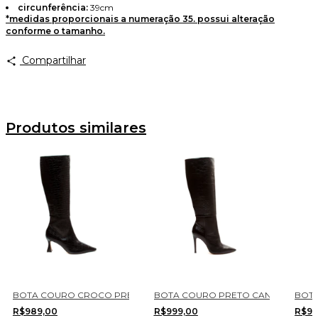
circunferência:
39cm
Avise-me
*medidas proporcionais a numeração 35. possui alteração
conforme o tamanho.
Compartilhar
Produtos similares
ECCONELLO 1766011-3
BOTA COURO CROCO PRETO CANO LONGO CECCONELLO 2632005-
BOTA COURO PRETO CANO LONGO 
BOTA
R$989,00
R$999,00
R$98