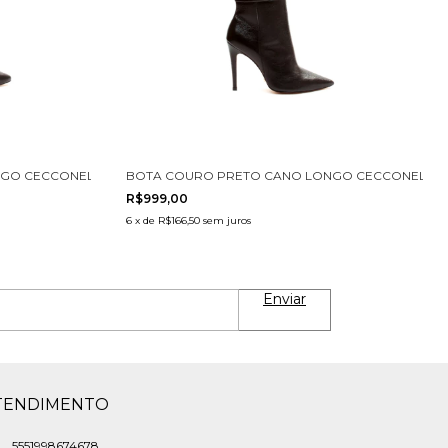
GO CECCONELLO 1867009-5
BOTA COURO PRETO CANO LONGO CECCONELLO 1
R$999,00
6
x
de
R$166,50
sem juros
TENDIMENTO
5551998674678