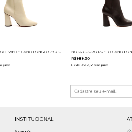
OFF WHITE CANO LONGO CECCONELLO 1867009-6
BOTA COURO PRETO CANO LON
R$989,00
m juros
6
x
de
R$164,83
sem juros
INSTITUCIONAL
A
Sobre nós