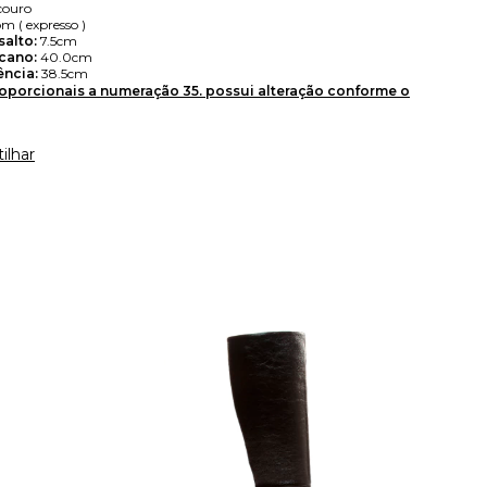
couro
 ( expresso )
salto:
7.5cm
 cano:
40.0cm
ência:
38.5cm
oporcionais a numeração 35. possui alteração conforme o
ilhar