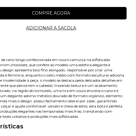
 de cano longo confeccionada em couro camurça na sofisticada
rrom chocolate, que confere ao modelo uma estética elegante e
u design apresenta bico fino alongado, responsável por criar uma
nada e feminina, enquanto o salto médio com formato escultural adiciona
 e modernidade à peça. o modelo se destaca pelos delicados detalhes em
ente que percorrem o cabedal, trazendo textura e um acabamento
sticado. na região do tornozelo, uma tira em couro envolve o cano e é
r um elegante adorno metálico dourado de formato orgânico, elemento
inda mais o design. possui fechamento lateral por zíper, garantindo
calçar e ajuste confortável. versátil e cheia de estilo, esta bota é perfeita
roduções elegantes nas temporadas mais frias, transitando com
re looks urbanos e produções mais sofisticadas.
Avise-me
rísticas