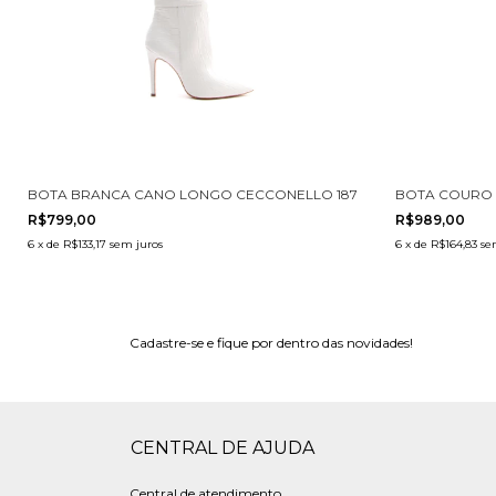
LO 2619002-3
BOTA BRANCA CANO LONGO CECCONELLO 1870014-5
BOTA COURO 
R$799,00
R$989,00
6
x
de
R$133,17
sem juros
6
x
de
R$164,83
se
Cadastre-se e fique por dentro das novidades!
CENTRAL DE AJUDA
Central de atendimento