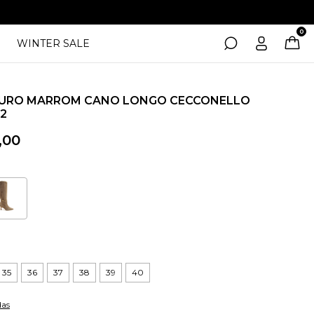
0
WINTER SALE
URO MARROM CANO LONGO CECCONELLO
2
,00
35
36
37
38
39
40
das