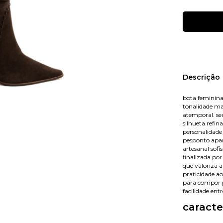
Nome
Descrição
bota feminina
tonalidade ma
E-mail
atemporal. se
silhueta refi
personalidade
pesponto apar
artesanal sofi
Celular
finalizada po
que valoriza a
praticidade ao 
para compor p
facilidade ent
caracte