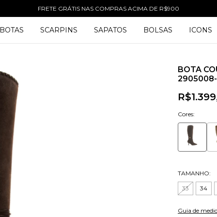
FRETE GRÁTIS NAS COMPRAS ACIMA DE R$900
BOTAS
SCARPINS
SAPATOS
BOLSAS
ICONS
BOTA CO
2905008-
R$1.399
Cores:
TAMANHO:
33
34
Guia de medi