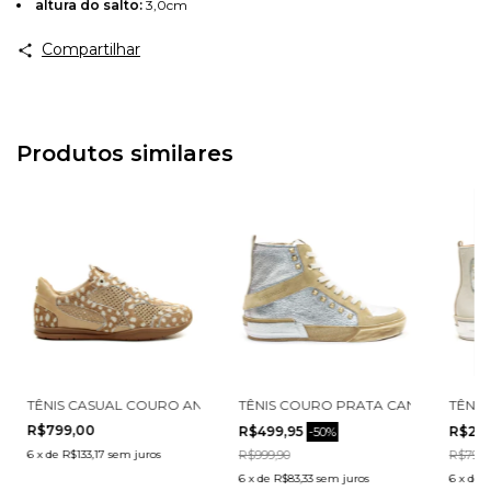
Avise-me
altura do salto:
3,0cm
Compartilhar
Produtos similares
04-4
ECCONELLO 2704001-3
TÊNIS CASUAL COURO ANIMAL PRINT CECCONELLO 2911002-5
TÊNIS COURO PRATA CANO ALTO CE
TÊNIS
R$799,00
R$499,95
R$29
-
50
%
6
x
de
R$133,17
sem juros
R$999,90
R$799,
6
x
de
R$83,33
sem juros
6
x
de
R