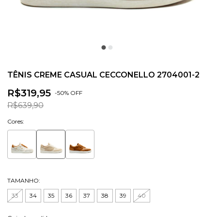
TÊNIS CREME CASUAL CECCONELLO 2704001-2
R$319,95
-
50
% OFF
R$639,90
Cores:
TAMANHO:
33
34
35
36
37
38
39
40