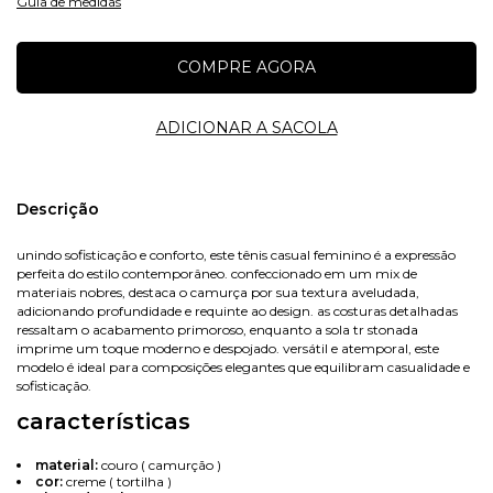
Guia de medidas
Nome
Descrição
unindo sofisticação e conforto, este tênis casual feminino é a expressão
perfeita do estilo contemporâneo. confeccionado em um mix de
E-mail
materiais nobres, destaca o camurça por sua textura aveludada,
adicionando profundidade e requinte ao design. as costuras detalhadas
ressaltam o acabamento primoroso, enquanto a sola tr stonada
imprime um toque moderno e despojado. versátil e atemporal, este
modelo é ideal para composições elegantes que equilibram casualidade e
Celular
sofisticação.
características
material:
couro ( camurção )
cor:
creme ( tortilha )