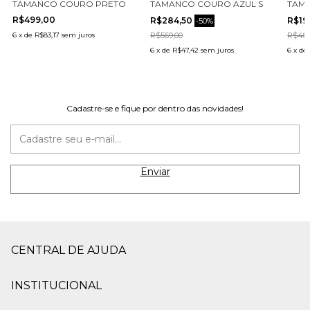
46006-2
O ALTO CECCONELLO 2764001-3
TAMANCO COURO PRETO SALTO MÉDIO CECCONELLO 2772001-2
TAMANCO COURO AZUL SALTO MÉDI
TAMA
R$499,00
R$284,50
R$19
-
50
%
6
x
de
R$83,17
sem juros
R$569,00
R$489
6
x
de
R$47,42
sem juros
6
x
de
Cadastre-se e fique por dentro das novidades!
CENTRAL DE AJUDA
INSTITUCIONAL