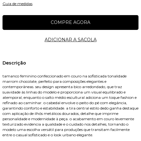
Guia de medidas
Nome
Descrição
tamanco feminino confeccionado em couro na sofisticada tonalidade
marrom chocolate, perfeito para composições elegantes e
E-mail
contemporâneas. seu design apresenta bico arredondado, que traz
suavidade às linhas do modelo e proporciona um visual equilibrado e
atemporal, enquanto o salto médio escultural adiciona um toque fashion e
refinado ao caminhar. o cabedal envolve o peito do pé com elegância,
garantindo conforto e estabilidade. a tira central estilo dedo ganha destaque
Celular
com aplicação de ilhós metálicos dourados, detalhe que imprime
personalidade e modernidade à peça. o acabamento em couro levemente
texturizado evidencia a qualidade e o cuidado nos detalhes, tornando o
modelo uma escolha versátil para produções que transitam facilmente
entre o casual sofisticado e o look urbano elegante.