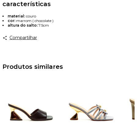
características
Avise-me
material:
couro
cor:
marrom ( chocolate )
altura do salto:
7.5cm
Compartilhar
Produtos similares