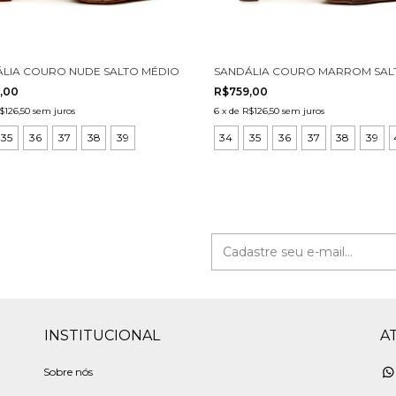
LO 3006002-2
LIA COURO NUDE SALTO MÉDIO CECCONELLO 3031001-1
SANDÁLIA COURO MARROM SALT
,00
R$759,00
$126,50
sem juros
6
x
de
R$126,50
sem juros
35
36
37
38
39
34
35
36
37
38
39
INSTITUCIONAL
A
Sobre nós