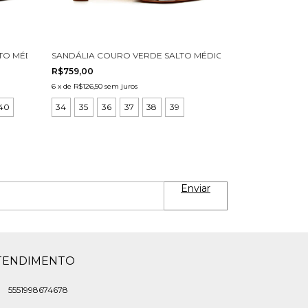
O MÉDIO CECCONELLO 3031001-3
SANDÁLIA COURO VERDE SALTO MÉDIO CECCONELLO 3031
R$759,00
6
x
de
R$126,50
sem juros
40
34
35
36
37
38
39
TENDIMENTO
5551998674678