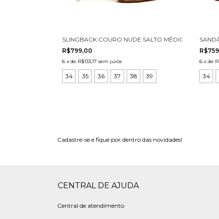
SLINGBACK COURO NUDE SALTO MÉDIO CECCONEL
SANDÁ
R$799,00
R$759
6
x
de
R$133,17
sem juros
6
x
de
R
34
35
36
37
38
39
34
Cadastre-se e fique por dentro das novidades!
CENTRAL DE AJUDA
Central de atendimento