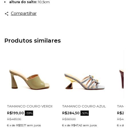
altura do salto:
10,5cm
Avise-me
Compartilhar
Produtos similares
 2495001-2
ALTO ALTO CECCONELLO 2693002-5
TAMANCO COURO VERDE SALTO ALTO CECCONELLO 2693002-3
TAMANCO COURO AZUL SALTO MÉDI
TAMA
R$199,00
R$284,50
R$24
-
59
%
-
50
%
R$489,90
R$569,00
R$489,
6
x
de
R$33,17
sem juros
6
x
de
R$47,42
sem juros
6
x
de
R