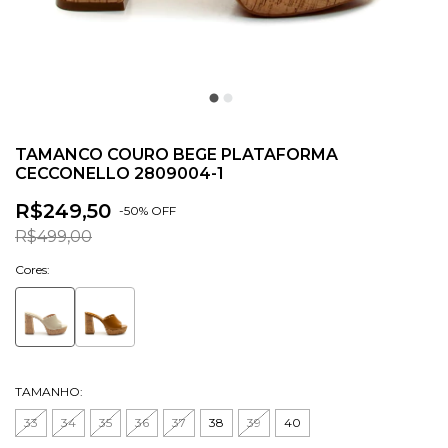
TAMANCO COURO BEGE PLATAFORMA
CECCONELLO 2809004-1
R$249,50
-
50
% OFF
R$499,00
Cores:
TAMANHO:
33
34
35
36
37
38
39
40