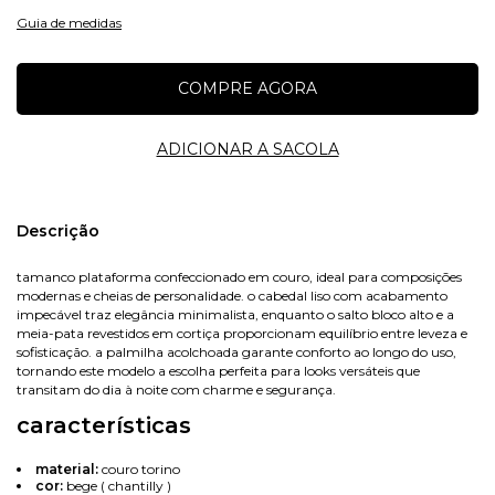
Guia de medidas
Nome
Descrição
tamanco plataforma confeccionado em couro, ideal para composições
modernas e cheias de personalidade. o cabedal liso com acabamento
E-mail
impecável traz elegância minimalista, enquanto o salto bloco alto e a
meia-pata revestidos em cortiça proporcionam equilíbrio entre leveza e
sofisticação. a palmilha acolchoada garante conforto ao longo do uso,
tornando este modelo a escolha perfeita para looks versáteis que
transitam do dia à noite com charme e segurança.
Celular
características
material:
couro torino
cor:
bege ( chantilly )