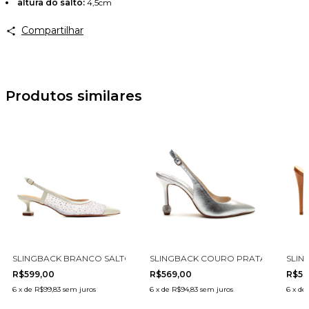
altura do salto:
4,5cm
Avise-me
Compartilhar
Produtos similares
3001-2
LTO MÉDIO CECCONELLO 2905003-2
SLINGBACK BRANCO SALTO BAIXO CECCONELLO 2478001-1
SLINGBACK COURO PRATA SALTO AL
SLIN
R$599,00
R$569,00
R$53
6
x
de
R$99,83
sem juros
6
x
de
R$94,83
sem juros
6
x
de