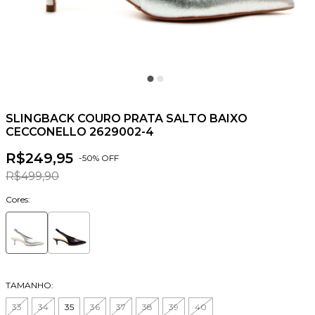
SLINGBACK COURO PRATA SALTO BAIXO
CECCONELLO 2629002-4
R$249,95
-
50
% OFF
R$499,90
Cores:
TAMANHO:
33
34
35
36
37
38
39
40