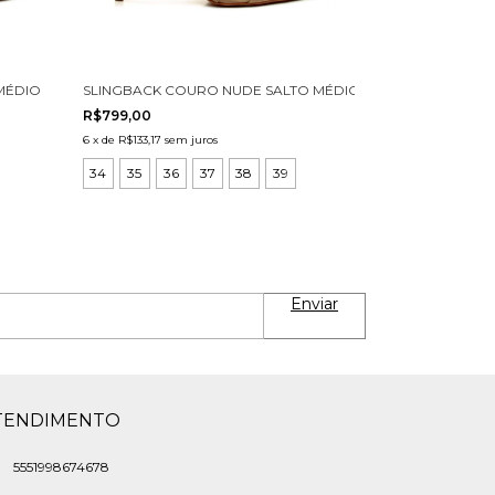
ÉDIO CECCONELLO 3031001-1
SLINGBACK COURO NUDE SALTO MÉDIO CECCONELLO 300
R$799,00
6
x
de
R$133,17
sem juros
34
35
36
37
38
39
TENDIMENTO
5551998674678