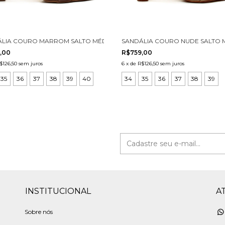
O 3031001-2
LIA COURO MARROM SALTO MÉDIO CECCONELLO 3031001-3
SANDÁLIA COURO NUDE SALTO M
,00
R$759,00
$126,50
sem juros
6
x
de
R$126,50
sem juros
35
36
37
38
39
40
34
35
36
37
38
39
INSTITUCIONAL
A
Sobre nós