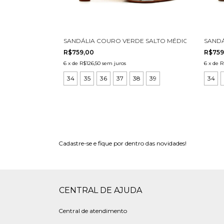
SANDÁLIA COURO VERDE SALTO MÉDIO CECCONELL
SANDÁ
R$759,00
R$759
6
x
de
R$126,50
sem juros
6
x
de
R
34
35
36
37
38
39
34
Cadastre-se e fique por dentro das novidades!
CENTRAL DE AJUDA
Central de atendimento