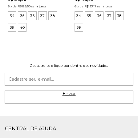
6
x
de
R$126,50
sem juros
6
x
de
R$133,17
sem juros
34
35
36
37
38
34
35
36
37
38
39
40
39
Cadastre-se e fique por dentro das novidades!
CENTRAL DE AJUDA