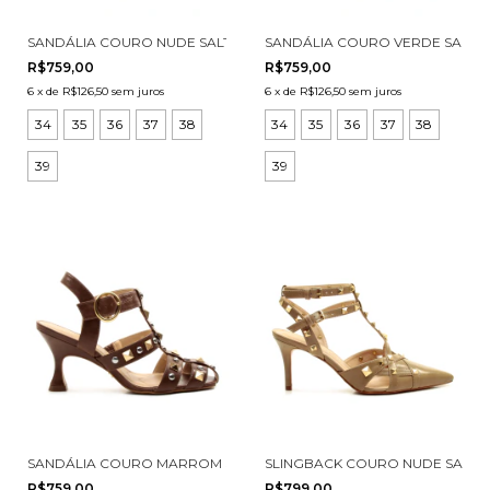
SANDÁLIA COURO NUDE SALTO MÉDIO CECCONELLO 3031001-1
SANDÁLIA COURO VERDE SALTO 
R$759,00
R$759,00
6
x
de
R$126,50
sem juros
6
x
de
R$126,50
sem juros
34
35
36
37
38
34
35
36
37
38
39
39
SANDÁLIA COURO MARROM SALTO MÉDIO CECCONELLO 3031001-3
SLINGBACK COURO NUDE SALTO
R$759,00
R$799,00