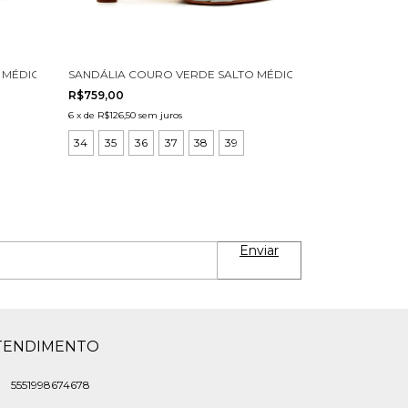
 MÉDIO CECCONELLO 3006002-2
SANDÁLIA COURO VERDE SALTO MÉDIO CECCONELLO 3031
R$759,00
6
x
de
R$126,50
sem juros
34
35
36
37
38
39
TENDIMENTO
5551998674678