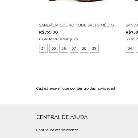
SANDÁLIA COURO NUDE SALTO MÉDIO CECCONELLO
SANDÁ
R$759,00
R$759
6
x
de
R$126,50
sem juros
6
x
de
R
34
35
36
37
38
39
34
Cadastre-se e fique por dentro das novidades!
CENTRAL DE AJUDA
Central de atendimento