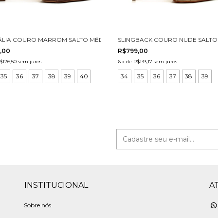
 3031001-1
LIA COURO MARROM SALTO MÉDIO CECCONELLO 3031001-3
SLINGBACK COURO NUDE SALTO
,00
R$799,00
$126,50
sem juros
6
x
de
R$133,17
sem juros
35
36
37
38
39
40
34
35
36
37
38
39
INSTITUCIONAL
A
Sobre nós