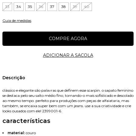
33
34
35
36
37
38
39
40
Guia de medidas
Nome
Descrição
clássico e elegante são palavras que definem esse scarpin. o sapato feminino
se destaca pelo seu salto médio fino, tornando-o mais sofisticado e descolado
E-mail
ao mesmo tempo. perfeito para produções com peças de alfaiataria, mas
também, se encaixa super bem com um jeans. use a sua criatividade e crie
looks ousados com ele! 2399001-6.
características
Celular
material:
couro