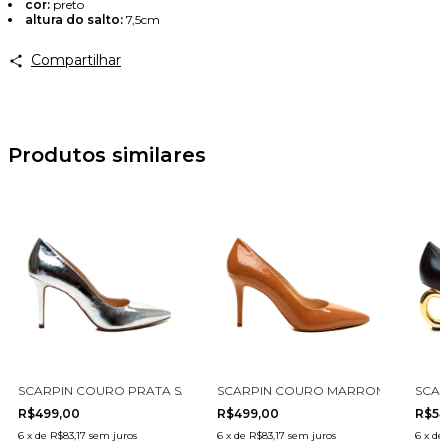
cor:
preto
altura do salto:
7,5cm
Compartilhar
Avise-me
Produtos similares
-5
O VAZADO CECCONELLO 2373001-3
SCARPIN COURO PRATA SALTO ALTO CECCONELLO 2440001-6
SCARPIN COURO MARROM SALTO AL
SCAR
R$499,00
R$499,00
R$54
6
x
de
R$83,17
sem juros
6
x
de
R$83,17
sem juros
6
x
de