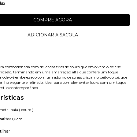
das
eira confeccionada com delicadas tiras de couro que envolvem o pé e se
rnozelo, terminando em uma amarração alta que confere um toque
o modelo é embelezado com um adorno de strass cristal no peito do pé, que
rilho elegante e refinado. ideal para complementar looks com um toque
estilo contemporâneo.
rísticas
etal bala ( couro )
salto:
1,0cm
ilhar
Avise-me