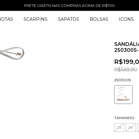
FRETE GRÁTIS NAS COMPRAS ACIMA DE R$700
BOTAS
SCARPINS
SAPATOS
BOLSAS
ICONS
SANDÁLI
2503005-
R$199,
R$569,90
2503005:
TAMANHO:
33
34