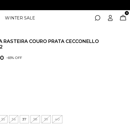
0
WINTER SALE
A RASTEIRA COURO PRATA CECCONELLO
2
00
-
65
% OFF
35
36
37
38
39
40