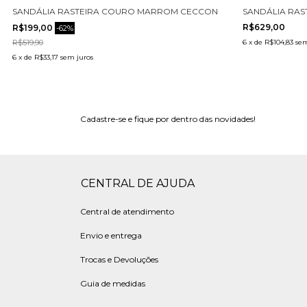
744002-2
SANDÁLIA RASTEIRA COURO MARROM CECCONELLO 2498003-1
SANDÁLIA RAS
R$629,00
R$199,00
-
62
%
R$519,90
6
x
de
R$104,83
sem
6
x
de
R$33,17
sem juros
Cadastre-se e fique por dentro das novidades!
CENTRAL DE AJUDA
Central de atendimento
Envio e entrega
Trocas e Devoluções
Guia de medidas