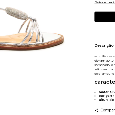
Guia de medi
Nome
Descrição
sandália rast
elevam ao to
E-mail
sofisticado. 
adiciona um b
de glamour e 
caracte
Celular
material:
m
cor:
prata
altura do 
Compart