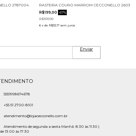
ELLO 2787004-2
RASTEIRA COURO MARROM CECCONELLO 2603001
R$199,00
-
67
%
R$599,90
6
x
de
R$33,17
sem juros
TENDIMENTO
5551998674678
‪+55 51 2700-8101
atendimento@lojacecconello.com.br
Atendimento de segunda a sexta Manhã: 8:30 às 11:30 |
de 13:00 às 17:30