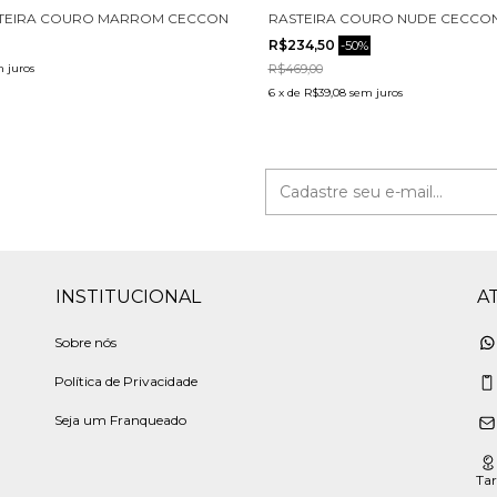
TEIRA COURO MARROM CECCONELLO 2722001-2
RASTEIRA COURO NUDE CECCON
R$234,50
-
50
%
 juros
R$469,00
6
x
de
R$39,08
sem juros
INSTITUCIONAL
A
Sobre nós
Política de Privacidade
Seja um Franqueado
Tar