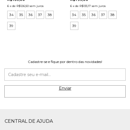
6
x
de
R$126,50
sem juros
6
x
de
R$133,17
sem juros
34
35
36
37
38
34
35
36
37
38
39
39
Cadastre-se e fique por dentro das novidades!
CENTRAL DE AJUDA