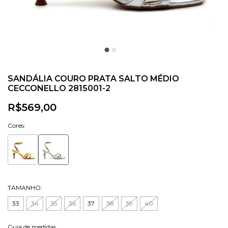
SANDÁLIA COURO PRATA SALTO MÉDIO
CECCONELLO 2815001-2
R$569,00
Cores:
TAMANHO:
33
34
35
36
37
38
39
40
Guia de medidas