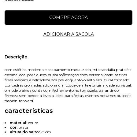
Nome
Descrição
com estética moderna e acabamento metalizado, esta sandália prata é a
escolha ideal para quem busca sofisticação com personalidade. as tiras
E-mail
finas realçam a delicadeza dos pés, enquanto o salto escultural formado
por pedras cromadas adiciona um toque de arte e originalidade ao visual.
o modelo ainda conta com fechamento no tornozelo, garantindo
firmeza sem perder a leveza. ideal para festas, eventos noturnos ou looks
fashion-forward.
Celular
características
material:
couro
cor:
prata
altura do salto:
7,5cm
Avise-me