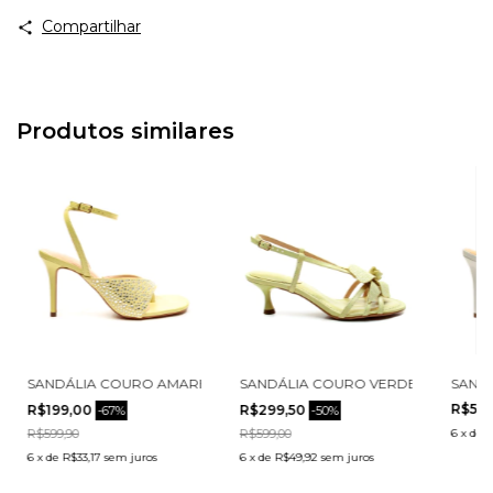
Compartilhar
Produtos similares
001-2
 SALTO ALTO CECCONELLO 2765001-1
SANDÁLIA COURO AMARELO SALTO ALTO CECCONELLO 2599002-2
SANDÁLIA COURO VERDE SALTO BAI
SANDÁ
R$599
R$199,00
R$299,50
-
67
%
-
50
%
R$599,90
R$599,00
6
x
de
R
6
x
de
R$33,17
sem juros
6
x
de
R$49,92
sem juros