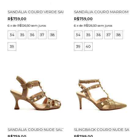
SANDÁLIA COURO VERDE SALTO MÉDIO CECCONELLO 3031001-2
SANDÁLIA COURO MARROM SALT
R$759,00
R$759,00
6
x
de
R$126,50
sem juros
6
x
de
R$126,50
sem juros
34
35
36
37
38
34
35
36
37
38
39
39
40
SANDÁLIA COURO NUDE SALTO MÉDIO CECCONELLO 3031001-1
SLINGBACK COURO NUDE SALTO
R$759,00
R$799,00