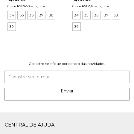
6
x
de
R$126,50
sem juros
6
x
de
R$133,17
sem juros
34
35
36
37
38
34
35
36
37
38
39
39
Cadastre-se e fique por dentro das novidades!
CENTRAL DE AJUDA