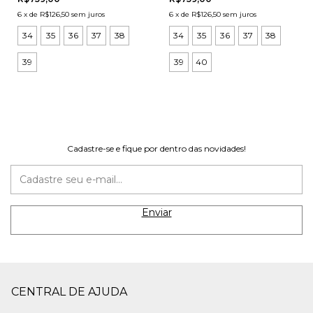
6
x
de
R$126,50
sem juros
6
x
de
R$126,50
sem juros
34
35
36
37
38
34
35
36
37
38
39
39
40
Cadastre-se e fique por dentro das novidades!
CENTRAL DE AJUDA