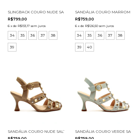
SLINGBACK COURO NUDE SALTO MÉDIO CECCONELLO 3006002-2
SANDÁLIA COURO MARROM SALT
R$799,00
R$759,00
6
x
de
R$133,17
sem juros
6
x
de
R$126,50
sem juros
34
35
36
37
38
34
35
36
37
38
39
39
40
SANDÁLIA COURO NUDE SALTO MÉDIO CECCONELLO 3031001-1
SANDÁLIA COURO VERDE SALTO 
R$759,00
R$759,00