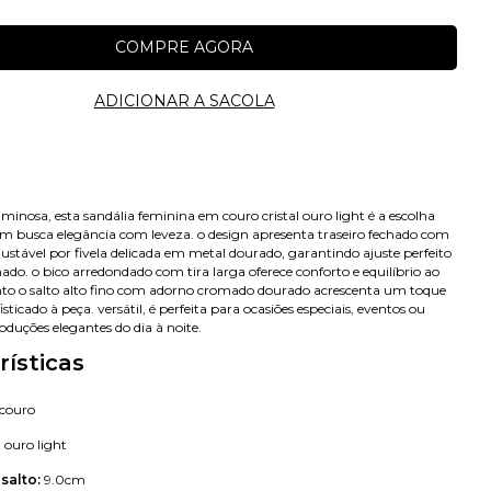
luminosa, esta sandália feminina em couro cristal ouro light é a escolha
em busca elegância com leveza. o design apresenta traseiro fechado com
justável por fivela delicada em metal dourado, garantindo ajuste perfeito
ado. o bico arredondado com tira larga oferece conforto e equilíbrio ao
nto o salto alto fino com adorno cromado dourado acrescenta um toque
sticado à peça. versátil, é perfeita para ocasiões especiais, eventos ou
oduções elegantes do dia à noite.
rísticas
couro
l ouro light
Avise-me
 salto:
9.0cm