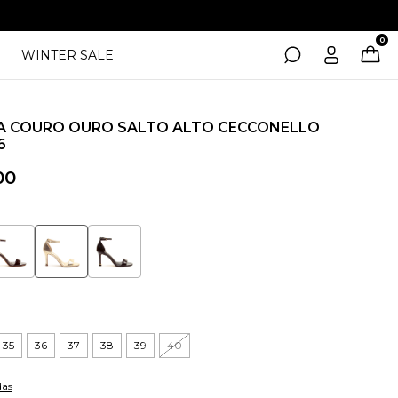
0
WINTER SALE
A COURO OURO SALTO ALTO CECCONELLO
6
00
35
36
37
38
39
40
das