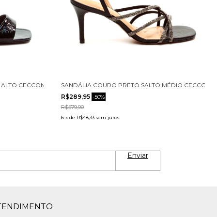
 ALTO CECCONELLO 2693001-4
SANDÁLIA COURO PRETO SALTO MÉDIO CECCONEL
R$289,95
-
50
%
R$579,90
6
x
de
R$48,33
sem juros
TENDIMENTO