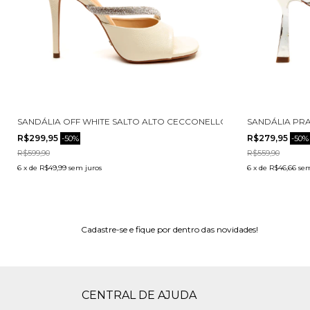
ELLO 2693001-2
SANDÁLIA OFF WHITE SALTO ALTO CECCONELLO 2551004-3
SANDÁLIA PRA
R$299,95
R$279,95
-
50
%
-
50
%
R$599,90
R$559,90
6
x
de
R$49,99
sem juros
6
x
de
R$46,66
sem
Cadastre-se e fique por dentro das novidades!
CENTRAL DE AJUDA