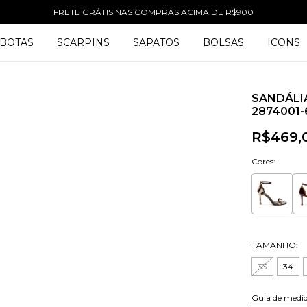
FRETE GRÁTIS NAS COMPRAS ACIMA DE R$900
BOTAS
SCARPINS
SAPATOS
BOLSAS
ICONS
SANDÁLI
2874001-
R$469,
Cores:
TAMANHO:
33
34
Guia de medi