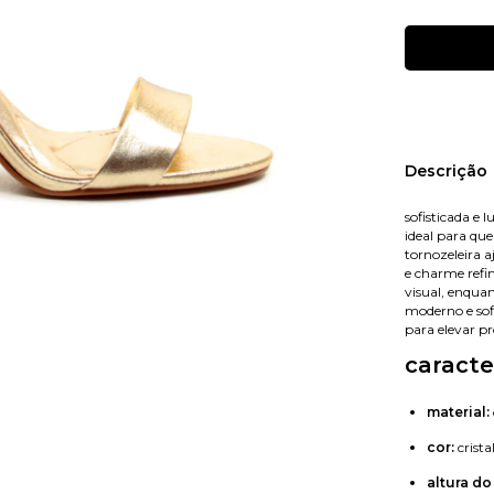
Nome
Descrição
sofisticada e 
ideal para qu
E-mail
tornozeleira a
e charme refin
visual, enqua
moderno e sofi
para elevar pr
Celular
caracte
material:
cor:
crista
altura do