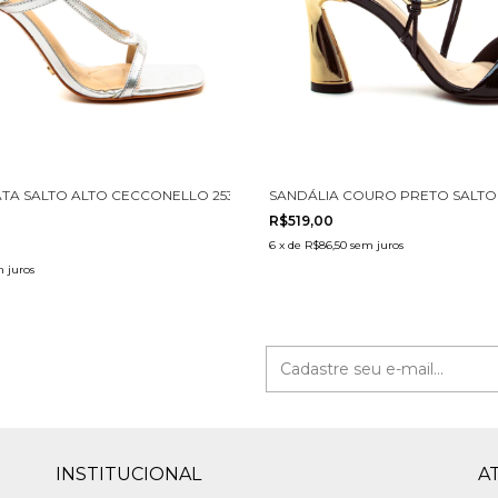
TA SALTO ALTO CECCONELLO 2535002-2
SANDÁLIA COURO PRETO SALTO
R$519,00
6
x
de
R$86,50
sem juros
 juros
INSTITUCIONAL
A