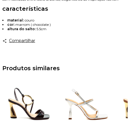
Avise-me
características
material:
couro
cor:
marrom ( chocolate )
altura do salto:
5.5cm
Compartilhar
Produtos similares