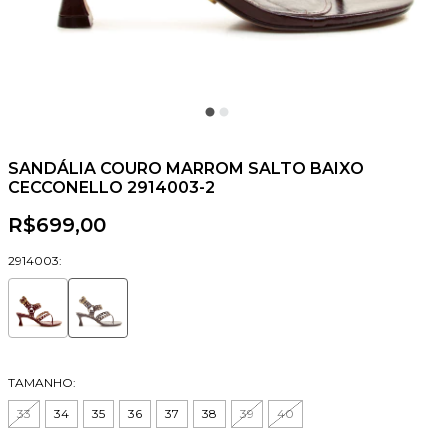
SANDÁLIA COURO MARROM SALTO BAIXO
CECCONELLO 2914003-2
R$699,00
2914003:
TAMANHO:
33
34
35
36
37
38
39
40