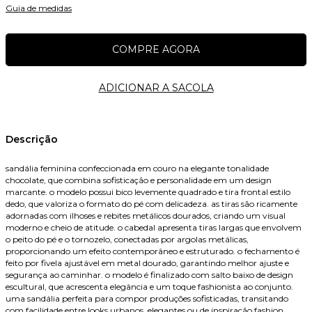
Guia de medidas
Nome
Descrição
sandália feminina confeccionada em couro na elegante tonalidade
chocolate, que combina sofisticação e personalidade em um design
E-mail
marcante. o modelo possui bico levemente quadrado e tira frontal estilo
dedo, que valoriza o formato do pé com delicadeza. as tiras são ricamente
adornadas com ilhoses e rebites metálicos dourados, criando um visual
moderno e cheio de atitude. o cabedal apresenta tiras largas que envolvem
o peito do pé e o tornozelo, conectadas por argolas metálicas,
Celular
proporcionando um efeito contemporâneo e estruturado. o fechamento é
feito por fivela ajustável em metal dourado, garantindo melhor ajuste e
segurança ao caminhar. o modelo é finalizado com salto baixo de design
escultural, que acrescenta elegância e um toque fashionista ao conjunto.
uma sandália perfeita para compor produções sofisticadas, transitando
com facilidade entre looks urbanos, elegantes ou de inspiração fashion.