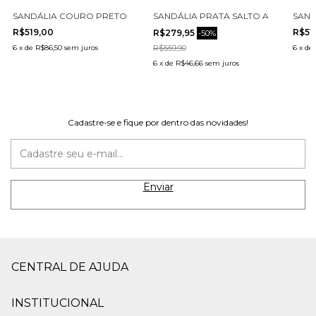
04-3
ALTO ALTO CECCONELLO 2693001-2
SANDÁLIA COURO PRETO SALTO ALTO CECCONELLO 2693001-4
SANDÁLIA PRATA SALTO ALTO CECC
SAND
R$519,00
R$51
R$279,95
-
50
%
6
x
de
R$86,50
sem juros
R$559,90
6
x
de
6
x
de
R$46,66
sem juros
Cadastre-se e fique por dentro das novidades!
CENTRAL DE AJUDA
INSTITUCIONAL