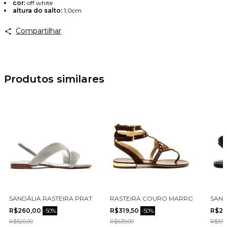
cor:
off white
altura do salto:
1,0cm
Avise-me
Compartilhar
Produtos similares
 MARROM CECCONELLO 2498003-1
SANDÁLIA RASTEIRA PRATA CECCONELLO 2266005-1
RASTEIRA COURO MARROM CECCONE
SAND
R$260,00
R$319,50
R$22
-
50
%
-
50
%
R$520,00
R$639,00
R$519