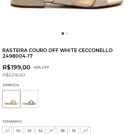
RASTEIRA COURO OFF WHITE CECCONELLO
2498004-17
R$199,00
-
62
% OFF
R$529,00
2498004:
TAMANHO:
33
34
35
36
37
38
39
40