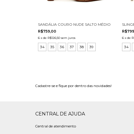
SANDÁLIA COURO NUDE SALTO MÉDIO CECCONELLO
SLING
R$759,00
R$799
6
x
de
R$126,50
sem juros
6
x
de
R
34
35
36
37
38
39
34
Cadastre-se e fique por dentro das novidades!
CENTRAL DE AJUDA
Central de atendimento