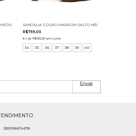
MÉDIO CECCONELLO 3031001-2
SANDÁLIA COURO MARROM SALTO MÉDIO CECCONELLO 30
R$759,00
6
x
de
R$126,50
sem juros
34
35
36
37
38
39
40
TENDIMENTO
5551998674678