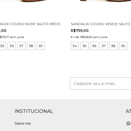
 3031001-1
BACK COURO NUDE SALTO MÉDIO CECCONELLO 3006002-2
SANDÁLIA COURO VERDE SALTO 
,00
R$759,00
$133,17
sem juros
6
x
de
R$126,50
sem juros
35
36
37
38
39
34
35
36
37
38
39
INSTITUCIONAL
A
Sobre nós