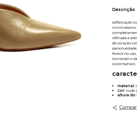
Nome
Descrição
sofisticação 
minimalismo 
E-mail
completamente
refinada e at
de coração c
personalidade,
leveza no uso,
Celular
tornando-o id
ícone fashion,
caracte
material:
cor:
nude (
altura do 
Compart