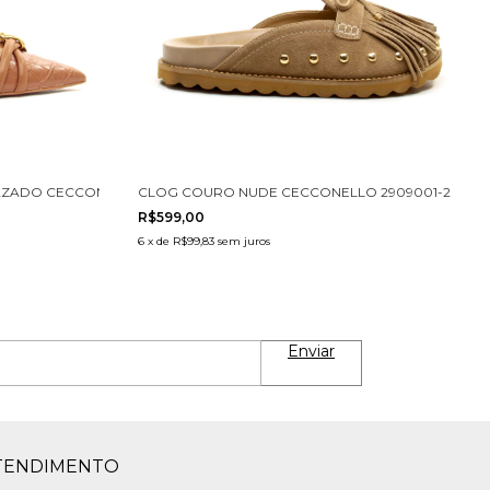
ZADO CECCONELLO 2271001-3
CLOG COURO NUDE CECCONELLO 2909001-2
R$599,00
6
x
de
R$99,83
sem juros
TENDIMENTO