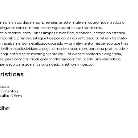
com uma abordagem surpreendente. este mule em couro nude traduz o
elegante com um toque de design autoral que transforma
 o modelo. com linhas limpas e bico fino, o cabedal aposta na estética
emporal. o grande destaque fica por conta do salto escultural em formato
om acabamento metalizado dourado — um elemento inesperado que traz
 brilho e exclusividade à peça. o modelo aberto proporciona praticidade e
 enquanto o salto médio garante equilíbrio entre conforto e elegância,
eal para compor produções modernas com facilidade. um verdadeiro
 pensado para quem valoriza design, estilo e impacto.
rísticas
couro
Avise-me
 cimento )
salto:
7.5cm
ilhar