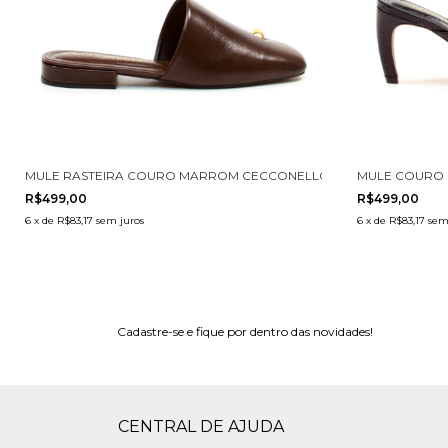
975002-1
MULE RASTEIRA COURO MARROM CECCONELLO 2486005-4
MULE COURO 
R$499,00
R$499,00
6
x
de
R$83,17
sem juros
6
x
de
R$83,17
sem
Cadastre-se e fique por dentro das novidades!
CENTRAL DE AJUDA