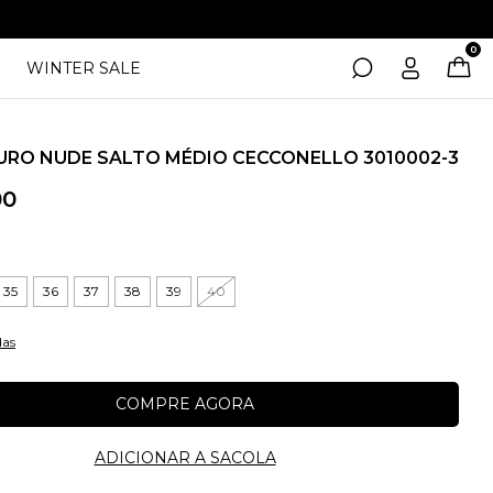
0
WINTER SALE
URO NUDE SALTO MÉDIO CECCONELLO 3010002-3
00
35
36
37
38
39
40
das