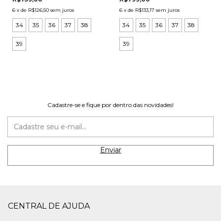
6
x
de
R$126,50
sem juros
6
x
de
R$133,17
sem juros
34
35
36
37
38
34
35
36
37
38
39
39
Cadastre-se e fique por dentro das novidades!
CENTRAL DE AJUDA