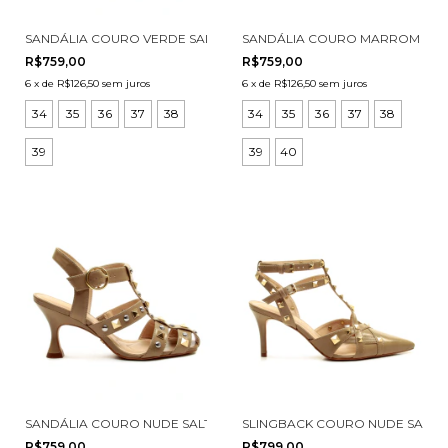
SANDÁLIA COURO VERDE SALTO MÉDIO CECCONELLO 3031001-2
SANDÁLIA COURO MARROM SALT
R$759,00
R$759,00
6
x
de
R$126,50
sem juros
6
x
de
R$126,50
sem juros
34
35
36
37
38
34
35
36
37
38
39
39
40
SANDÁLIA COURO NUDE SALTO MÉDIO CECCONELLO 3031001-1
SLINGBACK COURO NUDE SALTO
R$759,00
R$799,00