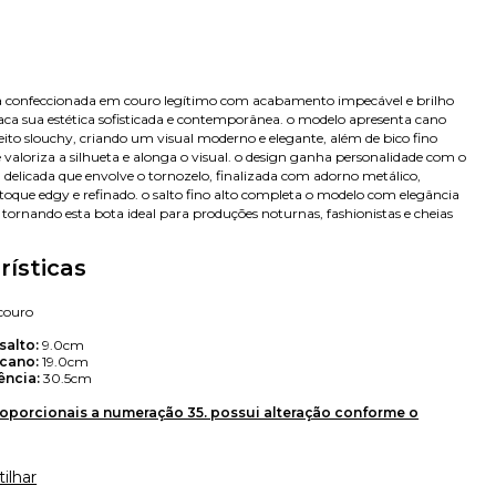
a confeccionada em couro legítimo com acabamento impecável e brilho
staca sua estética sofisticada e contemporânea. o modelo apresenta cano
ito slouchy, criando um visual moderno e elegante, além de bico fino
 valoriza a silhueta e alonga o visual. o design ganha personalidade com o
a delicada que envolve o tornozelo, finalizada com adorno metálico,
oque edgy e refinado. o salto fino alto completa o modelo com elegância
, tornando esta bota ideal para produções noturnas, fashionistas e cheias
rísticas
couro
Avise-me
salto:
9.0cm
 cano:
19.0cm
ência:
30.5cm
oporcionais a numeração 35. possui alteração conforme o
ilhar