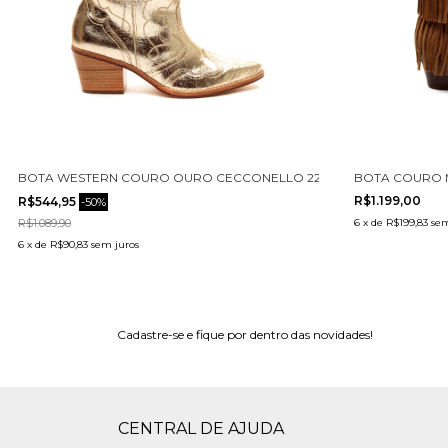
 2907001-2
BOTA WESTERN COURO OURO CECCONELLO 2260003-5
BOTA COURO 
R$1.199,00
R$544,95
-
50
%
R$1.089,90
6
x
de
R$199,83
sem
6
x
de
R$90,83
sem juros
Cadastre-se e fique por dentro das novidades!
CENTRAL DE AJUDA