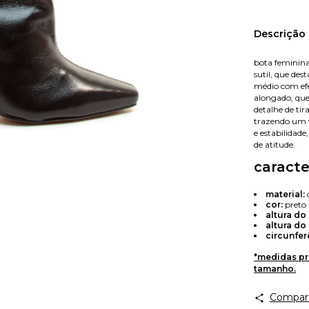
Nome
Descrição
bota feminin
sutil, que de
E-mail
médio com efe
alongado, que
detalhe de tir
trazendo um t
e estabilidade
Celular
de atitude.
caracte
material:
cor:
preto
altura do 
altura do
circunfer
*medidas pr
tamanho.
Compart