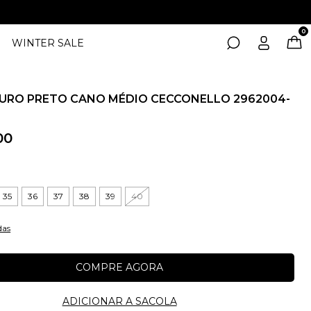
0
WINTER SALE
URO PRETO CANO MÉDIO CECCONELLO 2962004-
00
35
36
37
38
39
40
das