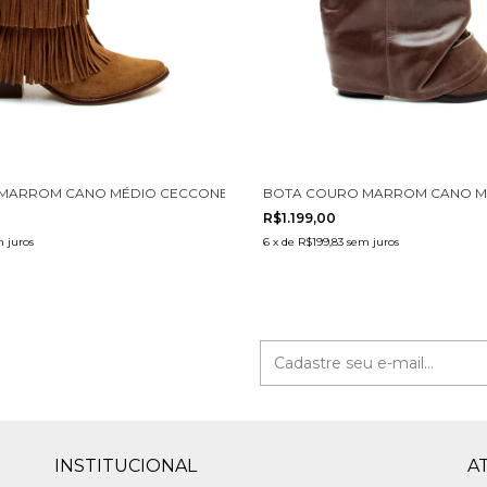
MARROM CANO MÉDIO CECCONELLO 2907001-3
BOTA COURO MARROM CANO MÉ
R$1.199,00
 juros
6
x
de
R$199,83
sem juros
INSTITUCIONAL
A