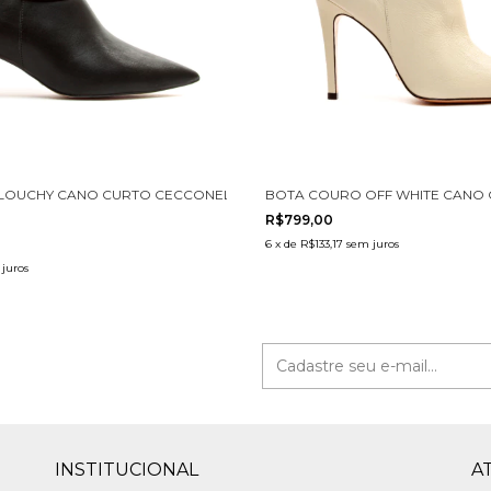
43001-3
LOUCHY CANO CURTO CECCONELLO 1905001-13
BOTA COURO OFF WHITE CANO 
R$799,00
6
x
de
R$133,17
sem juros
juros
INSTITUCIONAL
A