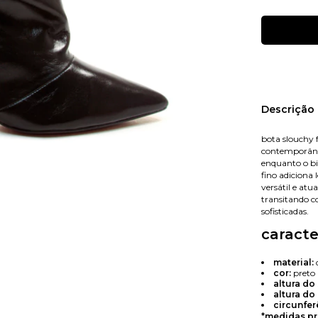
Nome
Descrição
bota slouchy 
contemporâneo
E-mail
enquanto o bic
fino adiciona
versátil e atu
transitando c
sofisticadas.
Celular
caracte
material:
cor:
preto
altura do 
altura do
circunfer
*medidas pr