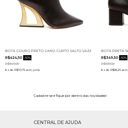
642001-1
BOTA COURO PRETO CANO CURTO SALTO VAZADO CECCONELLO 24
BOTA PRETA S
R$424,50
R$349,50
-
50
%
-
50
%
R$849,00
R$699,00
6
x
de
R$70,75
sem juros
6
x
de
R$58,25
sem 
Cadastre-se e fique por dentro das novidades!
CENTRAL DE AJUDA