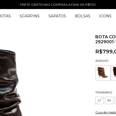
WINTER SALE TUDO COM 50% OFF
BOTAS
SCARPINS
SAPATOS
BOLSAS
ICONS
BOTA CO
2929001-
R$799,
2929001:
TAMANHO:
33
34
Guia de medi