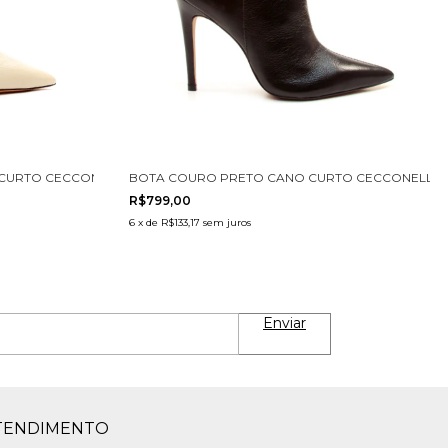
CURTO CECCONELLO 1870031-32
BOTA COURO PRETO CANO CURTO CECCONELLO 1
R$799,00
6
x
de
R$133,17
sem juros
TENDIMENTO