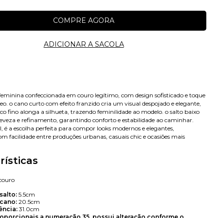
feminina confeccionada em couro legítimo, com design sofisticado e toque
. o cano curto com efeito franzido cria um visual despojado e elegante,
o fino alonga a silhueta, trazendo feminilidade ao modelo. o salto baixo
 leveza e refinamento, garantindo conforto e estabilidade ao caminhar.
al, é a escolha perfeita para compor looks modernos e elegantes,
om facilidade entre produções urbanas, casuais chic e ocasiões mais
rísticas
couro
salto:
5.5cm
Avise-me
 cano:
20.5cm
ência:
31.0cm
oporcionais a numeração 35. possui alteração conforme o