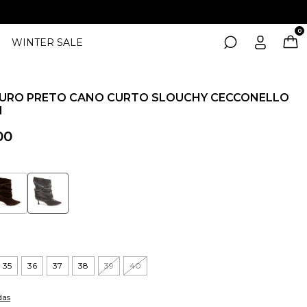
0
WINTER SALE
URO PRETO CANO CURTO SLOUCHY CECCONELLO
1
00
35
36
37
38
39
40
das