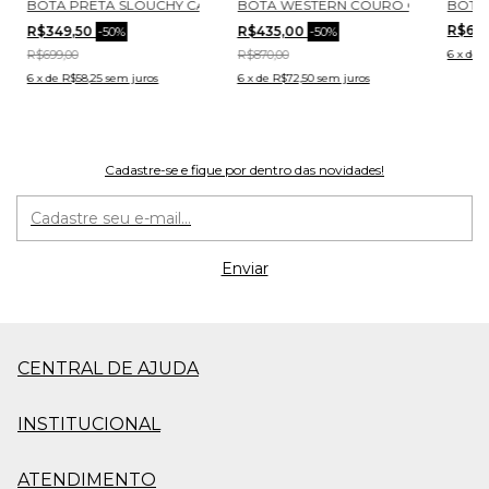
42001-3
NO CURTO CECCONELLO 2627001-3
BOTA PRETA SLOUCHY CANO CURTO CECCONELLO 1905001-13
BOTA WESTERN COURO CREME CECC
BOTA
R$69
R$349,50
R$435,00
-
50
%
-
50
%
R$699,00
R$870,00
6
x
de
R
6
x
de
R$58,25
sem juros
6
x
de
R$72,50
sem juros
Cadastre-se e fique por dentro das novidades!
CENTRAL DE AJUDA
INSTITUCIONAL
ATENDIMENTO