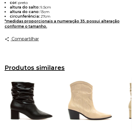
cor:
preto
Avise-me
altura do salto:
9,5cm
altura do cano:
13cm
circunferência:
27cm
*medidas proporcionais a numeração 35. possui alteração
conforme o tamanho.
Compartilhar
Produtos similares