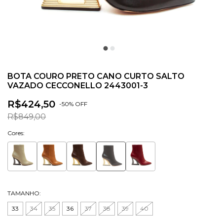
BOTA COURO PRETO CANO CURTO SALTO
VAZADO CECCONELLO 2443001-3
R$424,50
-
50
% OFF
R$849,00
Cores:
TAMANHO:
33
34
35
36
37
38
39
40