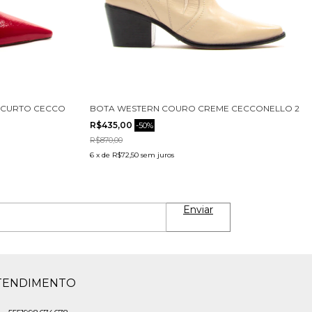
CURTO CECCONELLO 2642001-3
BOTA WESTERN COURO CREME CECCONELLO 2146
R$435,00
-
50
%
R$870,00
6
x
de
R$72,50
sem juros
TENDIMENTO