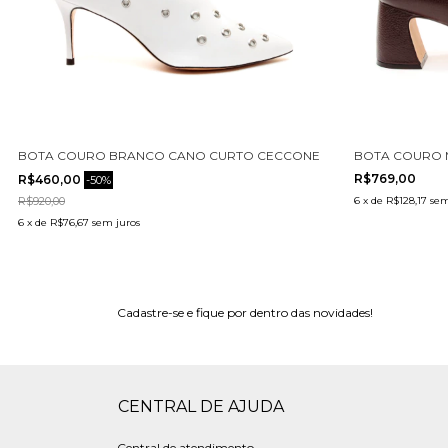
642001-1
BOTA COURO BRANCO CANO CURTO CECCONELLO 2399024-2
BOTA COURO 
R$769,00
R$460,00
-
50
%
R$920,00
6
x
de
R$128,17
sem
6
x
de
R$76,67
sem juros
Cadastre-se e fique por dentro das novidades!
CENTRAL DE AJUDA
Central de atendimento