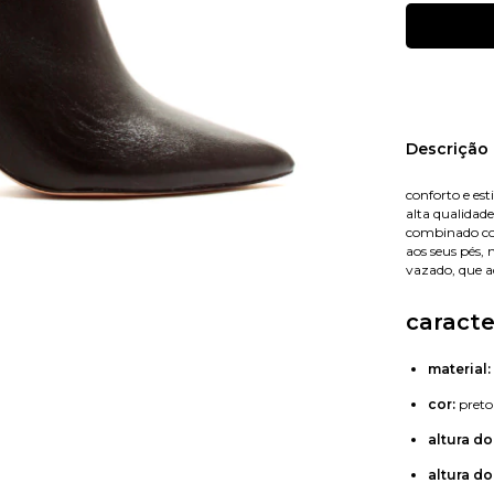
Nome
Descrição
conforto e es
alta qualidade
E-mail
combinado com
aos seus pés,
vazado, que a
caracte
Celular
material:
cor:
preto
altura do
altura do