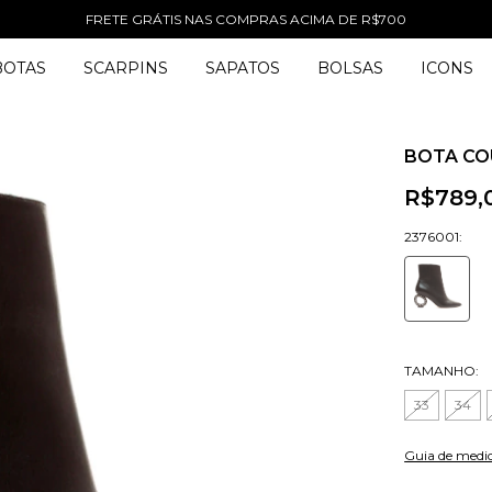
FRETE GRÁTIS NAS COMPRAS ACIMA DE R$700
BOTAS
SCARPINS
SAPATOS
BOLSAS
ICONS
BOTA CO
R$789,
2376001:
TAMANHO:
33
34
Guia de medi