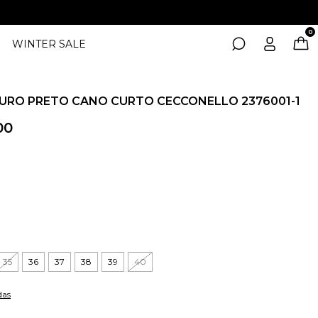
0
WINTER SALE
URO PRETO CANO CURTO CECCONELLO 2376001-1
00
35
36
37
38
39
40
das