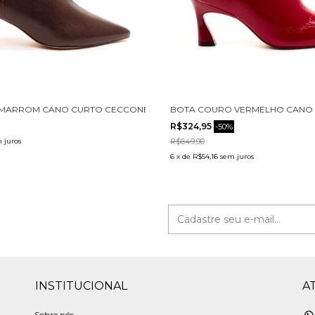
MARROM CANO CURTO CECCONELLO 2627001-3
BOTA COURO VERMELHO CANO 
R$324,95
-
50
%
 juros
R$649,90
6
x
de
R$54,16
sem juros
INSTITUCIONAL
A
Sobre nós