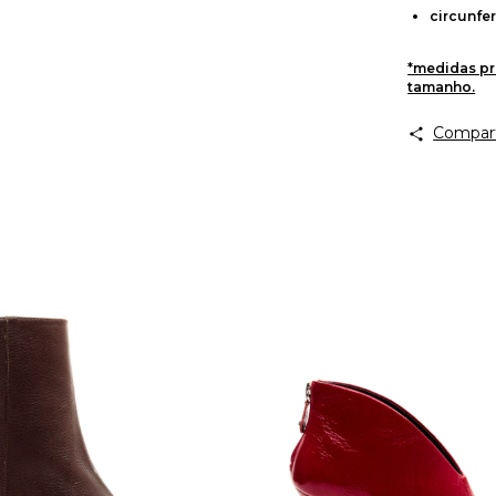
circunfer
*medidas pr
tamanho.
Compart