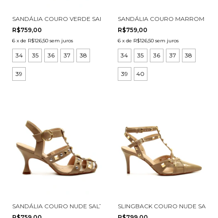
SANDÁLIA COURO VERDE SALTO MÉDIO CECCONELLO 3031001-2
SANDÁLIA COURO MARROM SALT
R$759,00
R$759,00
6
x
de
R$126,50
sem juros
6
x
de
R$126,50
sem juros
34
35
36
37
38
34
35
36
37
38
39
39
40
SANDÁLIA COURO NUDE SALTO MÉDIO CECCONELLO 3031001-1
SLINGBACK COURO NUDE SALTO
R$759,00
R$799,00