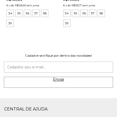
6
x
de
R$126,50
sem juros
6
x
de
R$133,17
sem juros
34
35
36
37
38
34
35
36
37
38
39
39
Cadastre-se e fique por dentro das novidades!
CENTRAL DE AJUDA